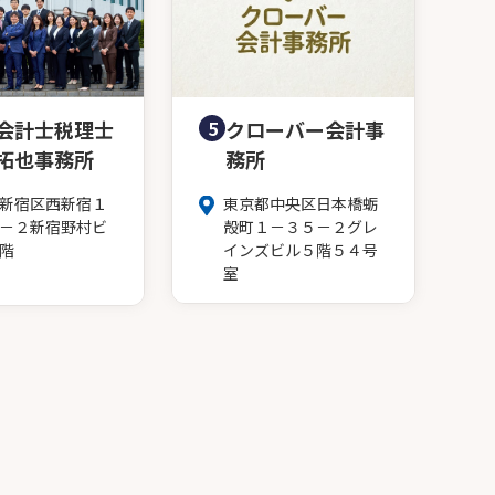
会計士税理士
5
クローバー会計事
拓也事務所
務所
新宿区西新宿１
東京都中央区日本橋蛎
－２新宿野村ビ
殻町１－３５－２グレ
階
インズビル５階５４号
室