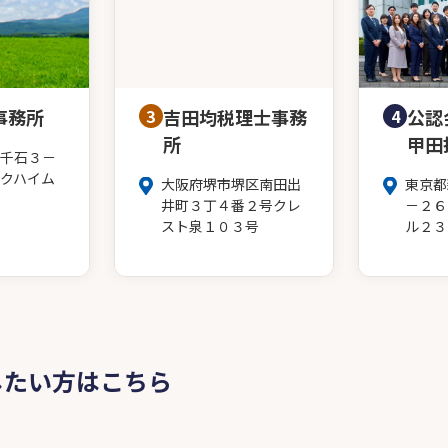
事務所
3
吉田均税理士事務
4
公認
所
甲田
千石３－
クハイム
大阪府堺市堺区南田出
東京都
井町３丁４番２号クレ
－２６
スト泉１０３号
ル２３
したい方はこちら