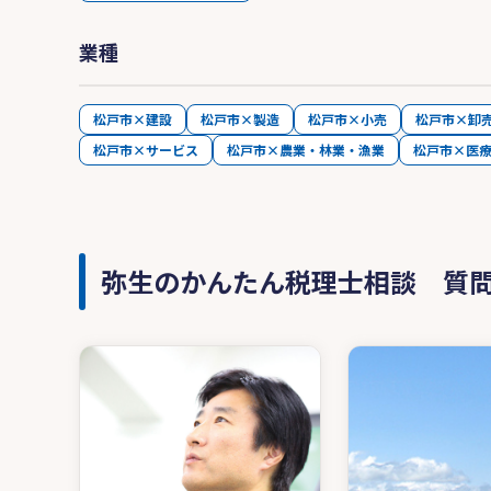
業種
松戸市×建設
松戸市×製造
松戸市×小売
松戸市×卸
松戸市×サービス
松戸市×農業・林業・漁業
松戸市×医
弥生のかんたん税理士相談 質