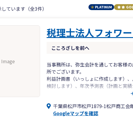
示しています（全3件）
税理士法人フォワー
こころざしを前へ
 Image
当事務所は、弥生会計を通してお客様の
所でございます。
利益計画書（いっしょに作成します）、
検討します）、年次予測表（計画と実績
対照表（お金のバランスを診断します）
ポートさせていただきます。
千葉県松戸市松戸1879-1松戸商工会
現在、総勢6名の小規模の事務所ではご
Googleマップを確認
ていただきます。
当事務所は、”お客様に寄り添う日本一
解消のために最善を尽くします。