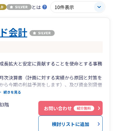
とは
ド会計
成長拡大と安定に貢献することを使命とする事務
月次決算書（計画に対する実績から原因と対策を
から今期の利益予測をします）、及び資金別貸借
などによりお客様が安心して経営できますようサ
続きを見る
館3階
ざいますが、税理士（所長、副所長）が対応させ
お問い合わせ
紹介無料
”を目指しており、お客様のお困りごと、心配事の
検討リストに追加