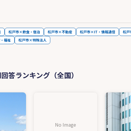
売
松戸市×飲食・宿泊
松戸市×不動産
松戸市×IT・情報通信
松戸
療・福祉
松戸市×特殊法人
問回答ランキング（全国）
No Image