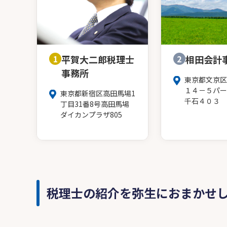
1
平賀大二郎税理士
2
相田会計
事務所
東京都文京区
１４－５パー
東京都新宿区高田馬場1
千石４０３
丁目31番8号高田馬場
ダイカンプラザ805
税理士の紹介を弥生におまかせ