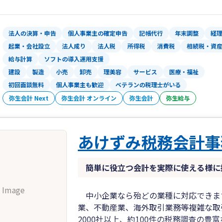
法人の決算・申告
個人事業主の確定申告
記帳代行
年末調整
経
起業・会社設立
法人成り
法人税
所得税
消費税
相続税・資
給与計算
ソフトの導入運用支援
建設
製造
小売
卸売
理美容
サービス
医療・福祉
初回面談無料
個人事業主も歓迎
ベテランの税理士がいる
弥生会計 Next
弥生会計 オンライン
弥生会計
弥生給与
あけずみ税務会計事
簡単に役立つ会計を実際に使える様に
 Image
中小企業なら殆どの業種に対応できま
業、不動産業、海外取引業務等複雑な取
2000社以上、約100件の税務調査の