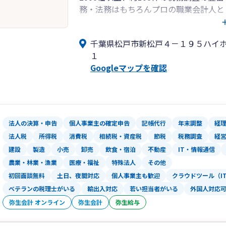
務・法務はもちろんプロの職業会計人と
力します。
お客様のニーズに応じた最良と思える
千葉県松戸市新松戸４－１９５ハイ
のために常日頃からお客様との情報共有
１
でなくお客様のニーズにあった最良の対
Googleマップを確認
めにお客様一人ひとりに丁寧に専属の事
務の内容に応じて適切な方法を提供して
行帳等からの帳簿の作成などもお客様の
します。記帳と同時にお客様にプロとし
軽にご相談ください。
法人の決算・申告
個人事業主の確定申告
記帳代行
年末調整
経
法人税
所得税
消費税
相続税・資産税
節税
税務調査
経
建設
製造
小売
卸売
飲食・宿泊
不動産
IT・情報通信
農業・林業・漁業
医療・福祉
特殊法人
その他
初回面談無料
土日、夜間対応
個人事業主も歓迎
クラウドツール（I
ベテランの税理士がいる
輸出入対応
若い担当者がいる
外国人対応
弥生会計 オンライン
弥生会計
弥生給与