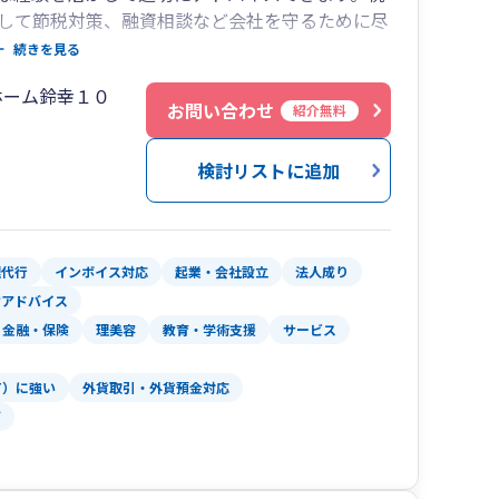
して節税対策、融資相談など会社を守るために尽
続きを見る
サービスを提供することを心がけております。そ
ホーム鈴幸１０
を大事にしております。机上の画一的な処理だけ
お問い合わせ
紹介無料
策を柔軟に提供いたします。最良の対策をとるた
務員が応対いたします。記帳代行については、業
検討リストに追加
います。領収書から会計資料の作成や出納帳、銀
ニーズにあった情報を提供できる記帳方法を提供
ての税務会計処理を簡略化してお伝えします。気
理代行
インボイス対応
起業・会社設立
法人成り
営アドバイス
金融・保険
理美容
教育・学術支援
サービス
T）に強い
外貨取引・外貨預金対応
可