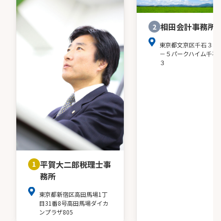
相田会計事務所
2
東京都文京区千石３－
－５パークハイム千石
３
平賀大二郎税理士事
1
務所
東京都新宿区高田馬場1丁
目31番8号高田馬場ダイカ
ンプラザ805