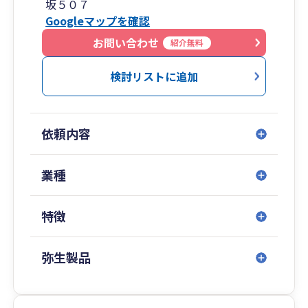
坂５０７
２．暗号資産・NFT取引の技術的な知見を保有
Googleマップを確認
３．暗号資産・NFTの税法解釈への深い理解
４．暗号資産・NFT専門の税理士が直接対応
お問い合わせ
紹介無料
５．暗号資産、FXトレードの豊富な経験
６．専門家ネットワークによるワンストップ対応
検討リストに追加
７．臨機応変なサービスの提供
といったものがあります。暗号資産（仮想通
貨）・NFTのことでお悩みの方はぜひご相談くだ
依頼内容
さい。
業種
特徴
弥生製品