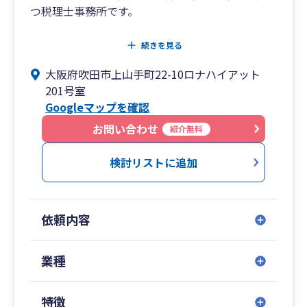
つ税理士事務所です。
当事務所では、お客様とのコミュニケーションを
続きを見る
大切にしております。
大阪府吹田市上山手町22-10ロナハイアット
「税理士が直接担当するかかりつけ税理士」とし
201号室
て、ご一緒に企業の問題点等を早期に発見するこ
Googleマップを確認
とができれば幸いでございます。
何事も早期発見です。ご一緒に発見しましょう。
お問い合わせ
紹介無料
※チャットワーク（中小企業向け連絡ツール利用
検討リストに追加
者No.1)により「迅速な対応」を心がけており、
皆様お気軽に質問や状況報告して頂けておりま
す。
依頼内容
“これまでの実績”
当事務所では、
業種
従来の税務顧問
（税務・起業・法人成り等）に加え、
特徴