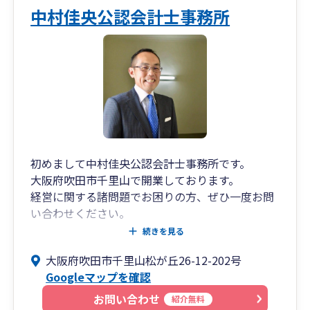
中村佳央公認会計士事務所
初めまして中村佳央公認会計士事務所です。
大阪府吹田市千里山で開業しております。
経営に関する諸問題でお困りの方、ぜひ一度お問
い合わせください。
税務・会計・財務・その他経営に関わる全てを総
続きを見る
合的にサポートいたします。
大阪府吹田市千里山松が丘26-12-202号
常にお客様の立場に立って考え、行動していきた
Googleマップを確認
いと思っております。
何でもご相談ください。
お問い合わせ
紹介無料