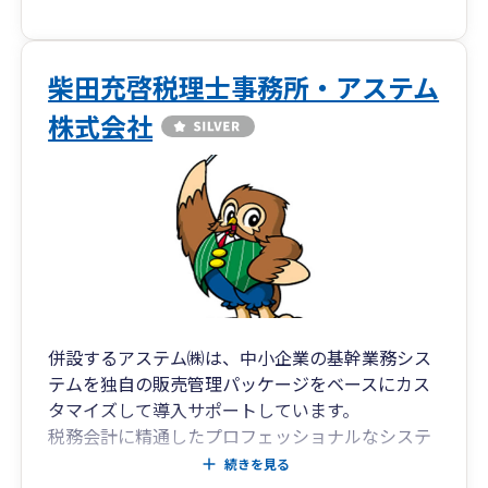
承っておりますので、お気軽にお声掛けください
ませ。
柴田充啓税理士事務所・アステム
株式会社
併設するアステム㈱は、中小企業の基幹業務シス
テムを独自の販売管理パッケージをベースにカス
タマイズして導入サポートしています。
税務会計に精通したプロフェッショナルなシステ
ム担当者がお客様の経営に役立つシステムを構築
続きを見る