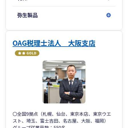
財務顧問
（補助金・優遇税制・融資などの資金調達等）に
ついてもご準備しております。
弥生製品
当事務所では、クラウド会計やオンライン会議ツ
ールを活用し、日本全国どこからでもご相談いた
だけます。
OAG税理士法人 大阪支店
現在は、北海道から沖縄まで、全国のお客様に対
応しております。
また、特定の業種に限定せず、幅広い業種のお客
様をサポートしております。
これまでにご相談いただいた主な業種は以下のと
おりです。
医療・福祉・特殊法人
〇全国9拠点（札幌、仙台、東京本店、東京ウエ
スト、埼玉、富士吉田、名古屋、大阪、福岡）
・医療法人、クリニック、訪問看護業、調剤薬
グループ従業員数：550名