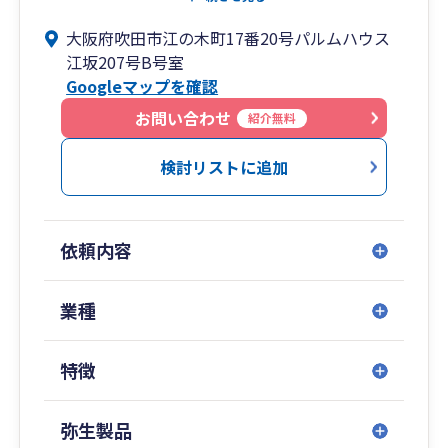
門スタッフで構成されております。
大阪府吹田市江の木町17番20号パルムハウス
税理士だけでなく公認会計士としての視点を活か
江坂207号B号室
した節税のアドバイス、適切な税務・会計処理、
Googleマップを確認
監査をモットーとして、初歩から応用までわかり
やすく丁寧に対応させていただきます。
お問い合わせ
紹介無料
また、お電話やLINE、Web会議等の各種連絡ツー
検討リストに追加
ルを利用し全国対応しており、全国各都道府県に
お客様（総勢200程度）がいらっしゃいます
（2026年5月現在）。
依頼内容
法人、個人事業主、また新たに事業を始めようと
検討されている、税金なんて全くわからな
業種
い、、、なんて方も、まずはお気軽にお問い合わ
せください。
特徴
その他、会社設立手続、会社法・労働組合等の監
査業務や会計コンサルティング（IFRS導入等）も
弥生製品