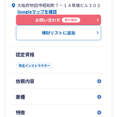
します。
大阪府吹田市昭和町７－１４草場ビル３０２
業種特化型の販売管理システム「ふくろう販売」
Googleマップを確認
シリーズは、弥生会計と赤黒連動(特許7588173)
以外にもインボイスや電帳法(JIIMA認証)に完全対
お問い合わせ
紹介無料
応しています。
建機・仮設資材・イベントレンタル業、鋼材加工
検討リストに追加
業、食品卸業等の全国の中小企業２9０社にオン
ラインサポート中(2025/1月現在)です。
認定資格
JIIMA認証済の「WebReportオプション」では、
電子帳簿形式でアップロードされた納品書や請求
弥生インストラクター
書などの証憑を管理できます。
そして得意先様へ公開することで、得意先様にて
依頼内容
閲覧＆ダウンロードいただけるサービスです。
また、取引先様と電子取引した電子帳簿を自社サ
ーバやＰＣなどの保存先から専用サイトにアップ
業種
ロードすることもできます。
ふくろう販売シリーズを導入していなくても可能
特徴
な「WebReportストレージ限定版」は、