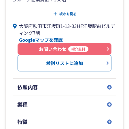
局、宗教法人、社会福祉法人、企業型保育園など
○企業経営の舵取りをワンストップサポート
続きを見る
テクノロジー・クリエイティブ
税務会計のみならず、グループの労務・組織開
大阪府吹田市江坂町1-13-33HF江坂駅前ビルデ
発・人材開発のエキスパート集団と連携し、常に
・IT業、広告業、YouTuber、アニメーション業
ィング7階
お客様の傍に寄り添い、最高のソリューションを
など
Googleマップを確認
提供し続けます。お客様のニーズは多様化してお
り、ひとつのチカラだけでは、満足していただけ
お問い合わせ
紹介無料
サービス業
るサービスを提供することができません。お客様
に選ばれる非凡なコンサルタント集団として、こ
検討リストに追加
・芸能業、不動産業、コンサルタント業
れからも邁進していきます。
・教育業（学習塾・予備校など）
経営革新等支援機関推進協議会に加盟しているこ
依頼内容
とから、最新の補助金や助成金を提供することが
・美容業（マツエク含む）、占術業、カウンセリ
可能です。
ング、飲食業
また、中小企業経営力強化支援法に基づく経営革
業種
新等支援機関として認定を受けていることから、
製造・建設・運輸
補助金や助成金のサポートが可能です。
特徴
・機械設備・設置保守、設計業、運送業、建設