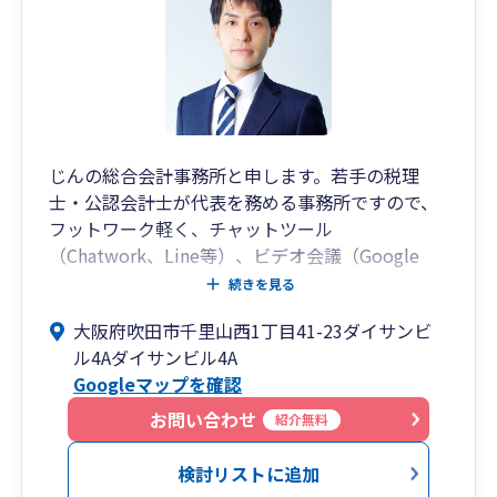
じんの総合会計事務所と申します。若手の税理
士・公認会計士が代表を務める事務所ですので、
フットワーク軽く、チャットツール
（Chatwork、Line等）、ビデオ会議（Google
Meet/Zoom等）を用いた対応も可能となってお
続きを見る
ります。
大阪府吹田市千里山西1丁目41-23ダイサンビ
法人、個人どちらも対応可能ですので、お気軽に
ル4Aダイサンビル4A
お問合せ下さい。
Googleマップを確認
お問い合わせ
紹介無料
検討リストに追加