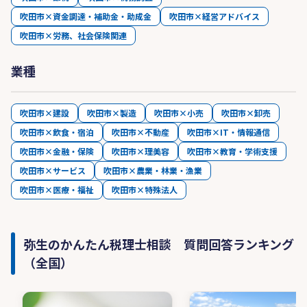
吹田市×資金調達・補助金・助成金
吹田市×経営アドバイス
吹田市×労務、社会保険関連
業種
吹田市×建設
吹田市×製造
吹田市×小売
吹田市×卸売
吹田市×飲食・宿泊
吹田市×不動産
吹田市×IT・情報通信
吹田市×金融・保険
吹田市×理美容
吹田市×教育・学術支援
吹田市×サービス
吹田市×農業・林業・漁業
吹田市×医療・福祉
吹田市×特殊法人
弥生のかんたん税理士相談 質問回答ランキング
（全国）