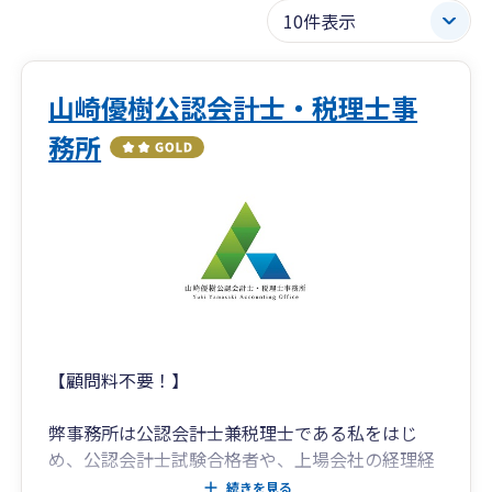
山崎優樹公認会計士・税理士事
務所
【顧問料不要！】
弊事務所は公認会計士兼税理士である私をはじ
め、公認会計士試験合格者や、上場会社の経理経
験者、会計大学院修了者といった会計に明るい専
続きを見る