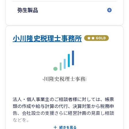
グループ内の弁護士法人、監査法人、司法書士法
業、製造
人、社会保険労務士法人等の専門家と協力し、
弥生製品
ワンストップで経営のサポートをさせていただき
“アピールポイント”
ます。
「あなたの大切な会社・社員・家族のために私が
力になれることがあります！ 」
小川隆史税理士事務所
そこで経営者の右腕とまではいきませんが、
○資産承継する皆様を幸せに
経営のプロフェッショナルである経営者様の不安
円満な相続、スムーズな事業承継、個人・法人に
な部分をおぎなうアドバイザー（良き相談相手：
関わらず資産承継のプロ集団として皆様を幸せ
それは「代行ではなくサポート」です。）とし
に、が大阪支店のフィロソフィーであると同時に
て、
存在意義でもあります。お客様が抱える課題は
ご一緒に過去だけでなく現在から未来についても
様々ですが、1件1件丁寧に対応するOAGだから実
考えていければ幸いでございます。
現できることがあります。資産承継する方の笑顔
のために、「資産承継する皆様を幸せに。」それ
法人・個人事業主のご相談者様に対しては、帳票
また資金調達等の財務顧問では、
が大阪支店の使命と考えます。
類の作成や給与計算の代行、決算対策から税務申
中小企業経営力強化支援法に基づく“経営革新等
告、会社設立の支援さらに経営計画の見直し相談
支援機関”として認定を受けていることはもちろ
○アクセス
などを。
ん、
大阪市営地下鉄御堂筋線「江坂駅」1番出口より
また、個人のご相談者様に対しては、相続・贈与
続きを見る