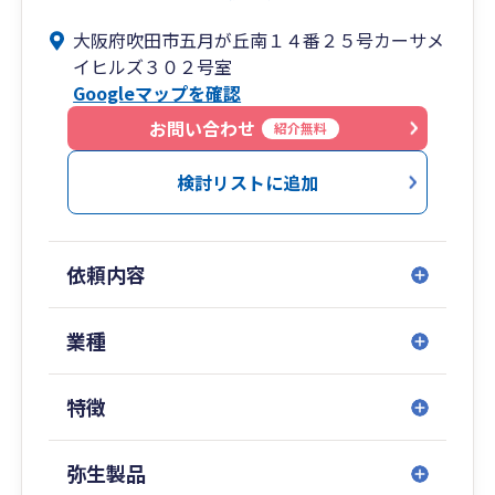
日本で有数の補助金採択率を誇る“経営革新等支
徒歩１分によりアクセス良好です。
などの税金対策、遺産問題の解決、確定申告のご
援機関推進協議会”に加盟しておりますので、その
大阪府吹田市五月が丘南１４番２５号カーサメ
相談など、幅広く対応をさせていただきます。
助言を仰ぎながらサポートさせていただきます。
イヒルズ３０２号室
まずはお気軽にお問合せください。
Googleマップを確認
お問い合わせ
紹介無料
検討リストに追加
依頼内容
業種
特徴
弥生製品