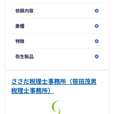
新規創業されたお客様を対象として通常より低価
格の創業者支援プラン(創業後1年間限定)もござい
依頼内容
ますので、まずはお気軽にご相談ください。
初回無料相談・オンライン面談も承ります 。
業種
会社経営の希望と不安は表裏一体です。私たち
特徴
は“数字”で不安を取り除き、お客様の希望を後押
しできるよう尽力いたします。そして訪問型なら
ではの寄り添い力で、お客様の事業をともに育て
弥生製品
るパートナーであり続けます。
ささだ税理士事務所（笹田茂男
税理士事務所）