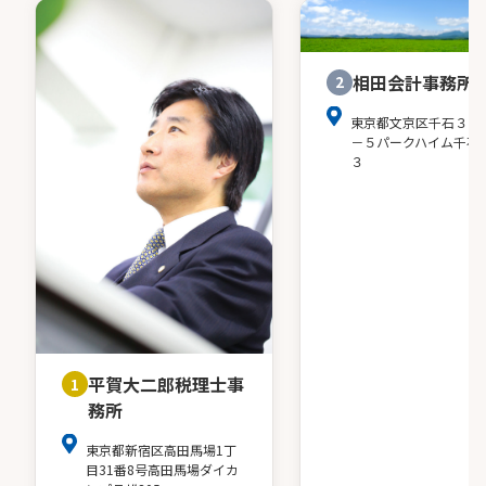
相田会計事務所
2
東京都文京区千石３－
－５パークハイム千石
３
平賀大二郎税理士事
1
務所
東京都新宿区高田馬場1丁
目31番8号高田馬場ダイカ