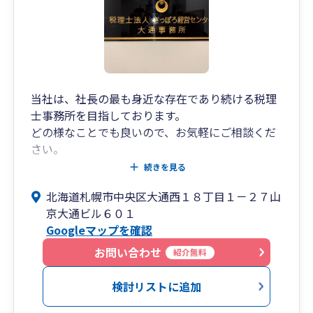
当社は、社長の最も身近な存在であり続ける税理
士事務所を目指しております。
どの様なことでも良いので、お気軽にご相談くだ
さい。
税務会計処理のアウトソーシングはもとより、借
続きを見る
入・求人・労務を含めた総合的な『開業支援』を
北海道札幌市中央区大通西１８丁目１－２７山
行っております。ぜひ一度お問い合わせくださ
京大通ビル６０１
い。
Googleマップを確認
お問い合わせ
紹介無料
検討リストに追加