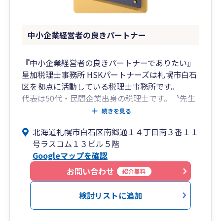
中小企業経営者の良きパートナー
『中小企業経営者の良きパートナーでありたい』
星加税理士事務所 HSKパートナーズは札幌市白石
区を拠点に活動している税理士事務所です。
代表は50代・民間企業出身の税理士です。〝先生
商売“ではなく、〝サービス業“として顧客本位の
続きを見る
税務顧問サービスを提供しています。
北海道札幌市白石区南郷通１４丁目南３番１１
20代から60代まで全年代のスタッフが在籍してお
号ラスコム１３ビル５階
ります。 関与先数は約120社で様々な業種の企業
Googleマップを確認
に対応しています。
業績アップに関するコンサルティングや 社労士業
お問い合わせ
紹介無料
務のワンストップ提供にも取り組んでいます。
検討リストに追加