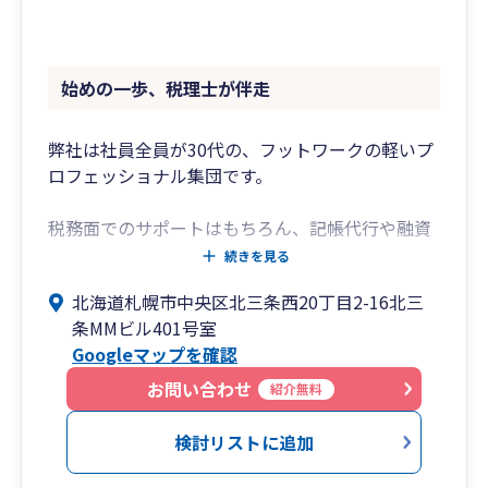
始めの一歩、税理士が伴走
弊社は社員全員が30代の、フットワークの軽いプ
ロフェッショナル集団です。
税務面でのサポートはもちろん、記帳代行や融資
サポートなど特に新規創業された経営者
続きを見る
のニーズにマッチしたサービスを提供いたしま
北海道札幌市中央区北三条西20丁目2-16北三
す。
条MMビル401号室
Googleマップを確認
札幌市近郊のお客様は原則訪問対応いたします、
オフィス・ご自宅にいながら弊社のサービスを受
お問い合わせ
紹介無料
けることができます。
ZOOM等を活用したWEB面談も対応可能です。
検討リストに追加