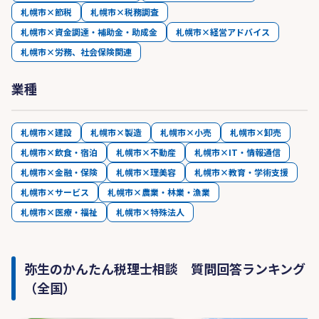
札幌市×節税
札幌市×税務調査
札幌市×資金調達・補助金・助成金
札幌市×経営アドバイス
札幌市×労務、社会保険関連
業種
札幌市×建設
札幌市×製造
札幌市×小売
札幌市×卸売
札幌市×飲食・宿泊
札幌市×不動産
札幌市×IT・情報通信
札幌市×金融・保険
札幌市×理美容
札幌市×教育・学術支援
札幌市×サービス
札幌市×農業・林業・漁業
札幌市×医療・福祉
札幌市×特殊法人
弥生のかんたん税理士相談 質問回答ランキング
（全国）