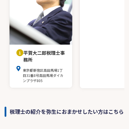
平賀大二郎税理士事
1
務所
東京都新宿区高田馬場1丁
目31番8号高田馬場ダイカ
ンプラザ805
税理士の紹介を弥生におまかせしたい方はこちら