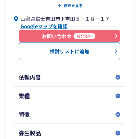
えるため、会計の専門チームから税務の専門チー
続きを見る
ムさらには経営計画のサポートチームなどの専門
山梨県富士吉田市下吉田５－１８－１７
分野のスタッフを持つ事務所であります。また、
Googleマップを確認
グループ内に社会保険労務士や行政書士を揃えて
いるため、ワンストップで対応が可能となってお
お問い合わせ
紹介無料
ります。
多数の会議室を完備しているため気兼ねなく時間
検討リストに追加
をかけてお客様の様々な相談にのっております。
お気軽にご相談ください。
依頼内容
業種
特徴
弥生製品