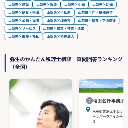
山梨県×建設
山梨県×製造
山梨県×小売
山梨県×卸売
山梨県×飲食・宿泊
山梨県×不動産
山梨県×IT・情報通信
山梨県×金融・保険
山梨県×理美容
山梨県×教育・学術支援
山梨県×サービス
山梨県×農業・林業・漁業
山梨県×医療・福祉
山梨県×特殊法人
弥生のかんたん税理士相談 質問回答ランキング
（全国）
相田会計事務所
2
東京都文京区千石３－
－５パークハイム千石
３