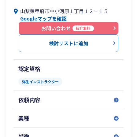
相談、資金調達支援、事業承継・Ｍ＆Ａ支援まで
山梨県甲府市中小河原１丁目１２－１５
幅広くサービス提供しています。
Googleマップを確認
実績の伴う専門力と蓄積されたノウハウ・広いネ
ットワークで、中小企業の経営を総合的にサポー
お問い合わせ
紹介無料
トします。
検討リストに追加
認定資格
弥生インストラクター
依頼内容
業種
特徴