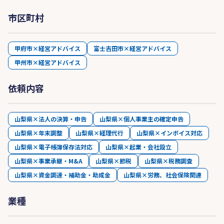
市区町村
甲府市×経営アドバイス
富士吉田市×経営アドバイス
甲州市×経営アドバイス
依頼内容
山梨県×法人の決算・申告
山梨県×個人事業主の確定申告
山梨県×年末調整
山梨県×経理代行
山梨県×インボイス対応
山梨県×電子帳簿保存法対応
山梨県×起業・会社設立
山梨県×事業承継・M&A
山梨県×節税
山梨県×税務調査
山梨県×資金調達・補助金・助成金
山梨県×労務、社会保険関連
業種