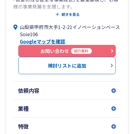
様の事業発展を支援します。
記帳代行は承りますが、｢丸投げ｣ではありませ
続きを見る
ん。
山梨県甲府市大手1-2-21イノベーションベース
事業主様がご自身の経営数字を理解し、納得し、
Soie106
使いこなしていくお手伝いをします。
Googleマップを確認
お問い合わせ
紹介無料
検討リストに追加
依頼内容
業種
特徴