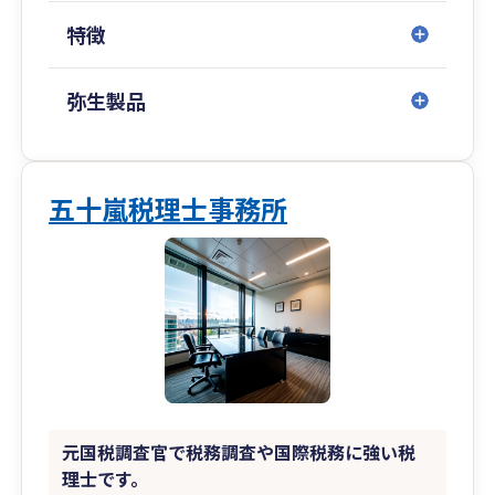
■ 進め方について
特徴
クラウド会計やオンラインツールを活用し、負担
の少ないやり取りで進めています。
記帳代行にも対応しており、領収書や資料は写真
弥生製品
データやPDFなどで共有いただく形が中心です。
■ ご相談について
ご相談はオンラインでのやり取りを中心に進めて
五十嵐税理士事務所
います。
対面での打ち合わせも、ご希望に応じて対応して
います。
■ こんな方に向いています
・税理士に気軽に相談できる関係性を求めている
・数字に苦手意識はあるが、少しずつ向き合って
いきたいと考えている
・高圧的ではない、落ち着いて話せる相手を探し
元国税調査官で税務調査や国際税務に強い税
ている
理士です。
・オンライン中心で、手間のないやり取りを希望