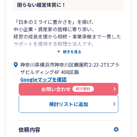
困らない経営体質に！
「日本のミライに豊かさを」を掲げ、
中小企業・資産家の皆様に寄り添い、
経営の成長支援から相続・事業承継まで一貫した
サポートを提供する税理士法人です。
創業期から成長期、成熟期から承継期に至るま
続きを見る
で、
神奈川県横浜市神奈川区鶴屋町2-23-2TSプラ
各フェーズに応じた税務・財務の最適解をご提
ザビルディング4F 408区画
案。
Googleマップを確認
クラウド会計の導入支援から月次経営管理まで、
わかりやすくご支援いたします。
お問い合わせ
紹介無料
■私たちが選ばれる理由
検討リストに追加
フェーズに応じたトータルサポート
➥創業、成長、安定、そして承継——
依頼内容
企業のライフサイクルに応じて必要となる税