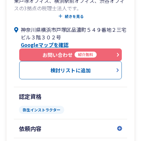
東戸塚オフィス、横浜駅前オフィス、渋谷オフィ
スの3拠点の税理士法人です。
続きを見る
東戸塚オフィス
神奈川県横浜市戸塚区品濃町５４９番地２三宅
JR東戸塚駅 東口徒歩3分 スシローのビル
ビル３階３０２号
Googleマップを確認
横浜駅前オフィス
JR横浜駅西口 横浜市営地下鉄「横浜」駅 徒歩1分
お問い合わせ
紹介無料
渋谷オフィス
検討リストに追加
渋谷駅[井の頭線西口]徒歩2分
JR山手線渋谷駅から渋谷マークシティ道玄坂上出
口から徒歩30秒
認定資格
弊社では、銀行からの資金調達のサポートや通常
弥生インストラクター
の税理士サービス（記帳、決算、確定申告）に加
え、未来会計、将来を見据えた成長サポートを行
依頼内容
っております。