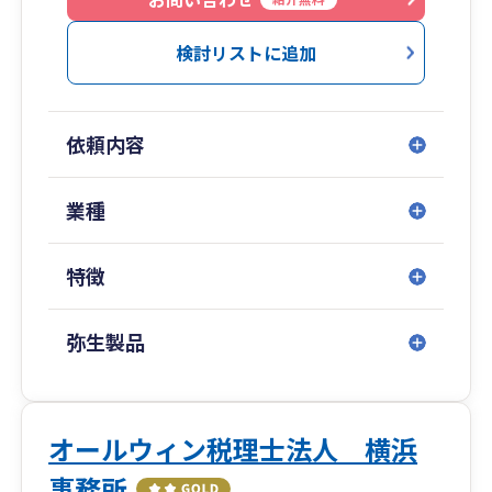
広島県／山口県（周南）／福岡県（博多・北九
州）／佐賀県／
検討リストに追加
長崎県／埼玉県（川越）／千葉県／愛知県（名古
屋）／沖縄県（那覇）
依頼内容
■専門著書やセミナー講演等多数
業種
金融機関をはじめ、各業界で相続や事業承継に関
するセミナー講演実績も多数ございます。
また、著書はAmazon税法部門で1位を獲得する
特徴
等、高い専門性を誇ります。
弥生製品
オールウィン税理士法人 横浜
事務所