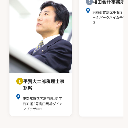
相田会計事務所
2
東京都文京区千石３－
－５パークハイム千石
３
平賀大二郎税理士事
1
務所
東京都新宿区高田馬場1丁
目31番8号高田馬場ダイカ
ンプラザ805