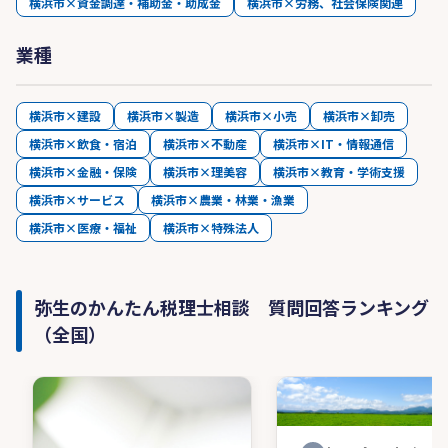
横浜市×資金調達・補助金・助成金
横浜市×労務、社会保険関連
業種
横浜市×建設
横浜市×製造
横浜市×小売
横浜市×卸売
横浜市×飲食・宿泊
横浜市×不動産
横浜市×IT・情報通信
横浜市×金融・保険
横浜市×理美容
横浜市×教育・学術支援
横浜市×サービス
横浜市×農業・林業・漁業
横浜市×医療・福祉
横浜市×特殊法人
弥生のかんたん税理士相談 質問回答ランキング
（全国）