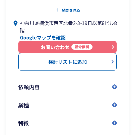
いくつかの選択肢があるならば、それぞれのメリ
続きを見る
ット・デメリットを伝えるとともに、プロとして
神奈川県横浜市西区北幸2-3-19日総第8ビル8
客観的な視点から、お客様が正しい選択を行える
階
ように“そっと誘導する”ことが「本当の意味でお
Googleマップを確認
客様のためになる事」だと信じています。
お問い合わせ
紹介無料
検討リストに追加
依頼内容
業種
特徴