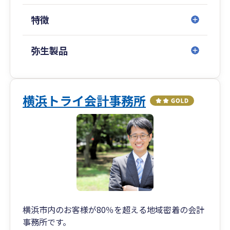
・融資支援
を心掛けます。
・社労士事務所併設
特徴
・税務調査対策
〇節税よりもお金を残すことが大事
安易な節税策に走るより、手元にお金が残る方法
弥生製品
を重要視しています。
横浜トライ会計事務所
横浜市内のお客様が80％を超える地域密着の会計
事務所です。