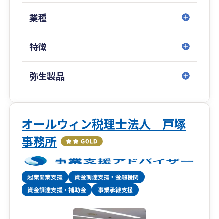
務・財務体制は変化します。
私たちは各段階で求められる支援を見極め、柔
業種
軟に対応します。
特徴
コストを抑えつつ、中長期的な視点での体制構築
➥無理なコスト負担を強いるのではなく、中小企
業が持続的に発展できるよう、
弥生製品
税務・財務の基盤整備を効率的に進めます。
クラウド会計導入から決算までの一貫対応
➥弥生会計Nextなどクラウド会計の導入支援から
オールウィン税理士法人 戸塚
スタートし、
事務所
記帳代行・税務相談・決算申告までシームレス
にサポート。
会計・税務の“見える化”を実現します。
相続・事業承継の専門チームとの連携による出口
戦略対応
➥将来の株価対策や世代交代、相続に向けた設計