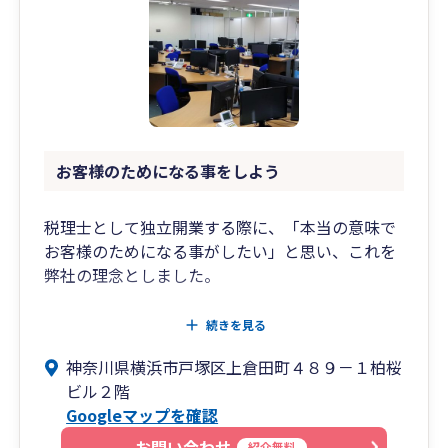
まで視野に入れた提案が可能。
出口戦略から次世代への承継までを見据えた支
援体制を構築しています。
■このような方におすすめです
・中小企業の経営者様で、決算書を“融資に強
お客様のためになる事をしよう
い”状態にしたい
・創業間もない、または成長段階の法人で、会
税理士として独立開業する際に、「本当の意味で
計・税務の整備から始めたい
お客様のためになる事がしたい」と思い、これを
・将来的に事業承継や相続を見据えて、税務・財
弊社の理念としました。
務の準備を進めたい
・生きた事業計画とともに、圧倒的スピードで成
いくつかの選択肢があるならば、それぞれのメリ
長したい
続きを見る
ット・デメリットを伝えるとともに、プロとして
神奈川県横浜市戸塚区上倉田町４８９－１柏桜
客観的な視点から、お客様が正しい選択を行える
■【全国14拠点】※オンラインの場合は全国対応
ビル２階
ように“そっと誘導する”ことが「本当の意味でお
Googleマップを確認
客様のためになる事」だと信じています。
東京都（池袋）／神奈川県（横浜）／山梨県（甲
府）／大阪府／
お問い合わせ
紹介無料