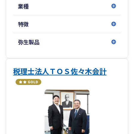
ミッション 100年経営とワクワクする良い会社創
業種
りを応援します
ビジョン 21世紀の日本経済を元気に！
特徴
バリュー お客様第一主義の実現を通じて、全社員
が幸せになり、社会に貢献する
弥生製品
弊社では、ビジョン式月次決算書を活用して「お
金の儲け方と残し方」「どこに手を打てば利益が
出るのか」をお伝えして、良い会社づくりの支援
をしております。
税理士法人ＴＯＳ佐々木会計
「税務だけじゃお客様の会社は良くならない。成
長発展もしない。企業の未来を一緒に創りた
い。」
そんな熱い想いで、全国の中小企業を元気にする
ことを使命として走り続ける。
「100年続くワクワクする良い会社を日本中に広
げたい！」という想いを原動力に、日々中小企業