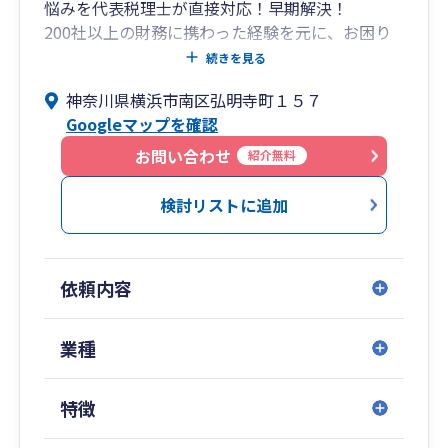
悩みを代表税理士が直接対応！早期解決！
200社以上の財務に携わった経験を元に、お困り
ごとに素早く対応していきます。
続きを見る
毎月、地域の補助金などの情報提供を行い、役立
神奈川県横浜市南区弘明寺町１５７
つ情報をお届けします。
Googleマップを確認
お問い合わせ
紹介無料
検討リストに追加
依頼内容
業種
特徴