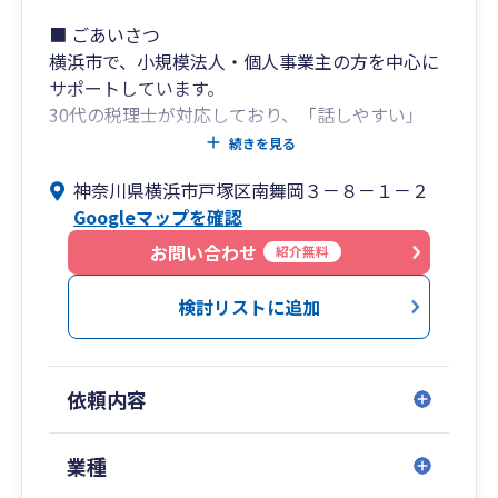
■ ごあいさつ
横浜市で、小規模法人・個人事業主の方を中心に
サポートしています。
30代の税理士が対応しており、「話しやすい」
「相談しやすい」と言っていただくことが多いで
続きを見る
す。
神奈川県横浜市戸塚区南舞岡３－８－１－２
創業期（年商1,000万円以下）から成長途中（年
Googleマップを確認
商1億円以下）の事業者様からのご相談が多く、
数字に苦手意識のある経営者の方からもご相談い
お問い合わせ
紹介無料
ただいています。
検討リストに追加
■ 大切にしていること
気軽に相談できる関係性を大切にしています。
一方的に進めるのではなく、それぞれの考え方や
依頼内容
ペースに合わせた関わり方を心がけています。
必要な場面では少し背中を押しながら、後ろから
支えるような形で伴走できたらと思っています。
業種