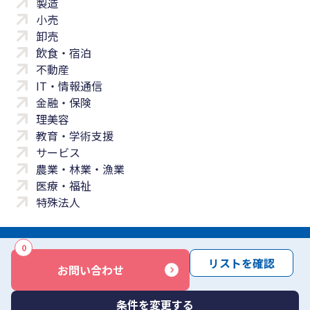
製造
小売
卸売
飲食・宿泊
不動産
IT・情報通信
金融・保険
理美容
教育・学術支援
サービス
農業・林業・漁業
医療・福祉
特殊法人
0
サイトマップ
プライバシーポリシー
免責事項
サービス利用規約
リストを確認
お問い合わせ
商標について
反社会勢力に対する基本方針
お問い合わせ
Copyright © Yayoi Co., Ltd. All rights reserved.
条件を変更する