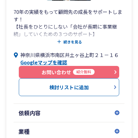
の経営を全力でサポートしています。
70年の実績をもって顧問先の成長をサポートしま
す！
ビジョン税理士法人が目指すのは、単なる税務の
【社長をひとりにしない「会社が長期に事業継
枠を超えた、未来をつくる経営パートナーです！
続」していくための３つのサポート】
経営者の”夢の実現”を一緒に考え、一緒に伴走す
る税理士法人を目指しています。
続きを見る
私たちは横浜の地で70年間多くのお客様の代替わ
神奈川県横浜市南区井土ヶ谷上町２１－１６
り・事業承継をサポートしてきました。
①ビジョン式月次決算書
Googleマップを確認
会社が次の一歩を踏み出すために全力でサポート
ビジョン税理士法人は、「強い財務体質の会社創
し、社長が本業に集中できる環境を作ります。
り」を支援しています。
お問い合わせ
紹介無料
②ビジョン式経営計画書
検討リストに追加
〇平均年齢が60代の税理士業界の中で、副所長が
ビジョン式「経営計画書」 とは「単なる数字の羅
30代と業界平均より若い
列の計画書」ではなく、将来の成長戦略の設定を
顧問先の次世代の社長・後継者と同年代の税理士
お手伝いします！
依頼内容
がこれからの経営をお手伝いします。
その他サービス
〇会計・経理・税金・経営の分からないをなくす
業種
・節税支援、記帳代行、クラウド支援
専門用語をなるべく使用せず、分かりやすい説明