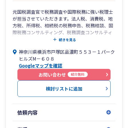
している
元国税調査官で税務調査や国際税務に強い税理士
が担当させていただきます。法人税、消費税、地
■ サポート内容
方税、所得税、相続税の税務申告、税務相談、国
・税務顧問
際税務コンサルティング、税務調査コンサルティ
・記帳サポート／記帳代行
ング、税務調査立会い等について、オンラインミ
続きを見る
・決算、申告
ーティングで気軽にご相談いただける環境を整え
・クラウド会計の運用サポート
神奈川県横浜市戸塚区品濃町５５３－１パーク
ておりますので、ご連絡をお待ちしております。
資金繰りや利益の改善など、税務顧問とは別枠で
ヒルズМ－６０８
のサポートも行っています。
Googleマップを確認
お問い合わせ
■ ご相談
紹介無料
まずは話をしてみたい、相性を確認してみたい、
検討リストに追加
という段階でもご相談いただけます。
▶ ホームページ
https://takanozeirishi.com
依頼内容
▶ お問い合わせ