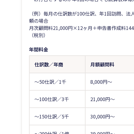
（例）毎月の仕訳数が100仕訳、年1回訪問、法
頼の場合
月次顧問料21,000円×12ヶ月＋申告書作成料144,
（税別）
年間料金
仕訳数／年商
月額顧問料
～50仕訳／1千
8,000円～
～100仕訳／3千
21,000円～
～150仕訳／5千
30,000円～
～200仕訳／1億
39,000円～