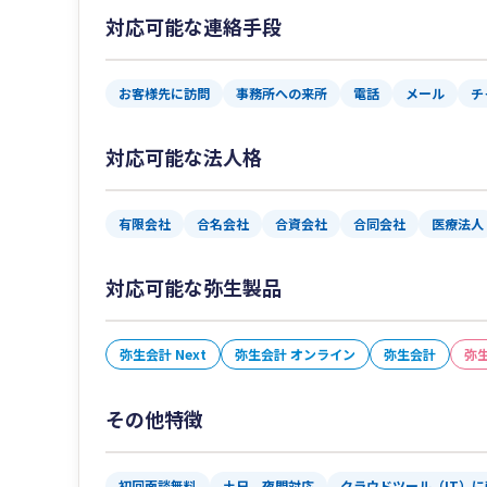
対応可能な連絡手段
お客様先に訪問
事務所への来所
電話
メール
チ
対応可能な法人格
有限会社
合名会社
合資会社
合同会社
医療法人
対応可能な弥生製品
弥生会計 Next
弥生会計 オンライン
弥生会計
弥
その他特徴
初回面談無料
土日、夜間対応
クラウドツール（IT）に