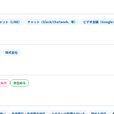
ャット（LINE）
チャット（Slack/Chatwork、等）
ビデオ会議（Google 
株式会社
生販売
弥生給与
強い
外貨取引・外貨預金対応
ベテランの税理士がいる
輸出入対応