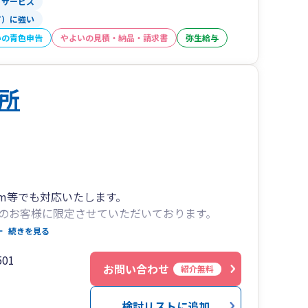
サービス
備士から会計業界へ転身。その後2016年に税理士試
T）に強い
税務申告書作成業務や事業会社・PEファンド等に対
いの青色申告
やよいの見積・納品・請求書
弥生給与
ム策定等の税務アドバイザリー業務、税務デューデ
業務を経て独立開業。現在は、中小零細企業を中心
所
業務を提供。
om等でも対応いたします。
のお客様に限定させていただいております。
続きを見る
方の事業承継・資産管理についてもご相談くださ
01
お問い合わせ
紹介無料
検討リストに追加