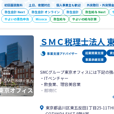
初回面談無料
土日、夜間対応
個人事業主も歓迎
外貨取引・外貨預
弥生会計 Next
弥生会計 オンライン
弥生会計
弥生給与 Next
やよいの青色申告
Misoca
弥生給与
やよいの給与計算
ＳＭＣ税理士法人 
SMCグループ東京オフィスには下記の
・ITベンチャー
・飲食業、理容美容業
・越境EC
・創業融資
東京都品川区東五反田1丁目25-11THE
SMCグループ東京オフィスでは、激戦
GOTANDA EAST 8階A室