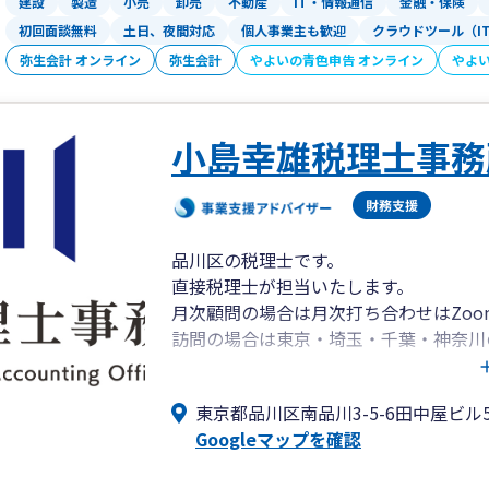
建設
製造
小売
卸売
不動産
IT・情報通信
金融・保険
・1984年生まれ。2012年に自動車整
初回面談無料
土日、夜間対応
個人事業主も歓迎
クラウドツール（I
験に合格しKPMG税理士法人に入所。
弥生会計 オンライン
弥生会計
・主に、事業会社・J-REIT・SPCの
やよいの青色申告 オンライン
やよ
するM&A・組織再編成におけるスキー
リジェンス業務に従事。
・KPMG税理士法人でのマネージャー
小島幸雄税理士事務
に財務税務に関する総合的なアドバイス
品川区の税理士です。
直接税理士が担当いたします。
月次顧問の場合は月次打ち合わせはZo
訪問の場合は東京・埼玉・千葉・神奈川
相続も対応しておりますので、経営者の
東京都品川区南品川3-5-6田中屋ビル5
い。
Googleマップを確認