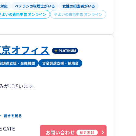
金対応
ベテランの税理士がいる
女性の担当者がいる
やよいの青色申告 オンライン
やよいの白色申告 オンライン
東京オフィス
強みがございます。
続きを見る
 GATE
区での戦略や持続的な成長に強みがございます。東
お問い合わせ
紹介無料