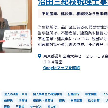
沼田三紀枝税理士事
不動産業、建設業、相続税なら当事務
当事務所は、品川区にある40代の女性
当事務所は、不動産業、建設業や相続に
不動産業・建設業については、税務だけ
相続税対策や遺言書の作成、任意後見、
東京都品川区東大井２－２５－１９
２０４号室
Googleマップを確認
法人の決算・申告
個人事業主の確定申告
記帳代行
年末調整
イ
所得税
消費税
相続税・資産税
節税
税務調査
給与計算
建設
不動産
サービス
その他