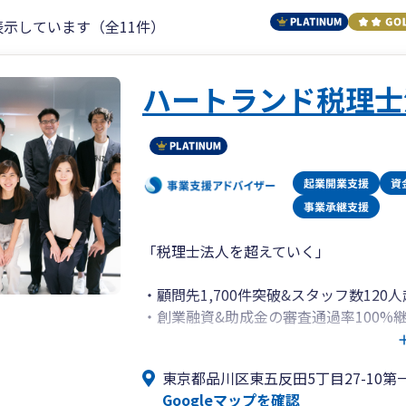
表示しています（全11件）
ハートランド税理士
「税理士法人を超えていく」
・顧問先1,700件突破&スタッフ数120
・創業融資&助成金の審査通過率100%
・会社設立代行は顧問契約で代行手数料
・弥生会計の全サービス&ソフトに精通！
東京都品川区東五反田5丁目27-10第
定アドバイザー）
Googleマップを確認
・スタートアップの創業支援から売上数