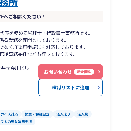
務所
所へご相談ください！
が代表を務める税理士・行政書士事務所です。
係る業務を専門としております。
でなく許認可申請にも対応しております。
死後事務委任なども行っております。
金井立会川ビル
お問い合わせ
紹介無料
検討リストに追加
ンボイス対応
起業・会社設立
法人成り
法人税
ソフトの導入運用支援