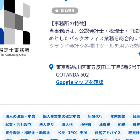
【事務所の特徴】
当事務所は、公認会計士・税理士・司法
めとしたバックオフィス業務を総合的に
クラウド会計や各種ITツールを用いた
業務の自計化を支援します。
一方で、創業間もないベンチャー企業や
東京都品川区東五反田二丁目5番2号THE
経理代行や記帳代行にも対応しておりま
GOTANDA 502
コミュニケーションツールとしては、Slack、
Googleマップを確認
スピーディーに対応しており、事前にご
ます。
これまで関与した業種は、不動産業、ソ
売・整備業、飲食業、太陽光発電事業、
イアント様からご依頼いただいておりま
法人の決算・申告
個人事業主の確定申告
記帳代行
年末調整
経
起業・会社設立
法人成り
法人税
所得税
消費税
節税
税
【税理士の紹介】
資金調達・補助金・助成金
公開（IPO）支援
経営アドバイス
経営計
税理士 金子建也