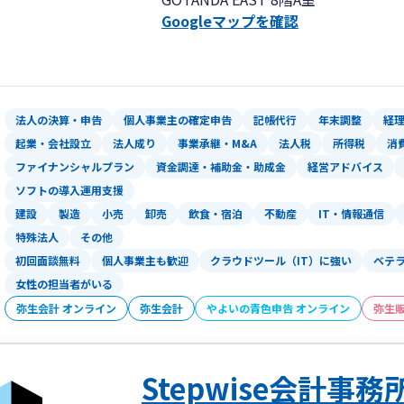
京オフィスでは特に飲食業・理容美容業
Googleマップを確認
営サポートを行っております。
また、輸出通販サイト運営による消費税
税務調査対応もお任せください。ebayや
実績もございますので、副業の確定申告
法人の決算・申告
個人事業主の確定申告
記帳代行
年末調整
経
起業・会社設立
法人成り
事業承継・M&A
法人税
所得税
消
ファイナンシャルプラン
資金調達・補助金・助成金
経営アドバイス
ソフトの導入運用支援
建設
製造
小売
卸売
飲食・宿泊
不動産
IT・情報通信
特殊法人
その他
初回面談無料
個人事業主も歓迎
クラウドツール（IT）に強い
ベテ
女性の担当者がいる
弥生会計 オンライン
弥生会計
やよいの青色申告 オンライン
弥生
Stepwise会計事