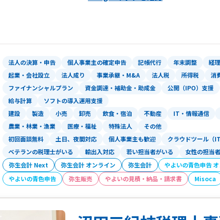
ハートランド税理士法人（本社：大阪府
る高度な専門知識とコミュニケーション
ービスを展開する稀有な税理士法人です
法人の決算・申告
個人事業主の確定申告
記帳代行
年末調整
経
特に「資金調達」「創業支援」「クラウ
起業・会社設立
法人成り
事業承継・M&A
法人税
所得税
消
意としており、中でも資金調達は、社会
ファイナンシャルプラン
資金調達・補助金・助成金
公開（IPO）支援
成金までワンストップで対応いたします
給与計算
ソフトの導入運用支援
建設
製造
小売
卸売
飲食・宿泊
不動産
IT・情報通信
税務顧問や会社設立はもちろん、税務調
農業・林業・漁業
医療・福祉
特殊法人
その他
で、経営に関わることであれば何でもお
初回面談無料
土日、夜間対応
個人事業主も歓迎
クラウドツール（I
ベテランの税理士がいる
輸出入対応
若い担当者がいる
女性の担当
弥生会計 Next
弥生会計 オンライン
弥生会計
やよいの青色申告 
やよいの青色申告
弥生販売
やよいの見積・納品・請求書
Misoca