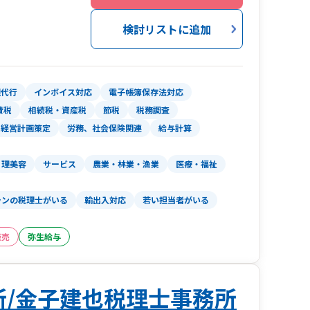
のクライアントが多く、税務会計だけではない経
検討リストに追加
還付に関しても還付実績100%。ドル建て処理や
amazon等ECサイトを利用した個人事業主の申告
のみでもご相談ください。
理代行
インボイス対応
電子帳簿保存法対応
費税
相続税・資産税
節税
税務調査
経営計画策定
労務、社会保険関連
給与計算
理美容
サービス
農業・林業・漁業
医療・福祉
ランの税理士がいる
輸出入対応
若い担当者がいる
販売
弥生給与
務所/金子建也税理士事務所