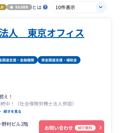
とは
法人 東京オフィス
人超え！
継続中！（社会保険労務士法人併設）
14万円が無料！（登記は司法書士が行います）
続きを見る
（freeeも全体のわずか数%しかいない五つ星認
一野村ビル2階
お問い合わせ
紹介無料
百億円規模の大企業の事業承継まで対応可能！