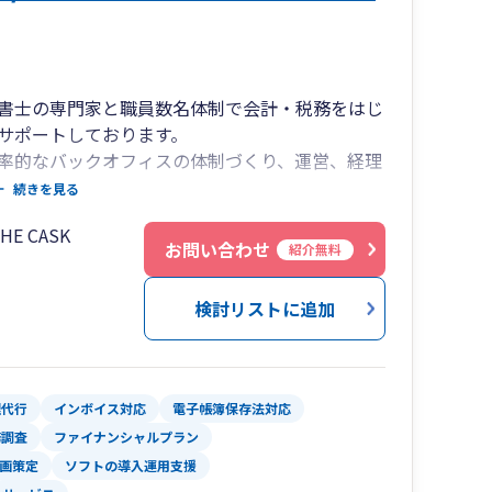
書士の専門家と職員数名体制で会計・税務をはじ
サポートしております。
効率的なバックオフィスの体制づくり、運営、経理
続きを見る
経理業務は専門家へ任せたいといった場合には、
 CASK
すのでご安心ください。
お問い合わせ
紹介無料
Chatwork、Google Meet、Zoom等により
相談いただければ夜間休日でも対応可能でござい
検討リストに追加
フトウェア開発業、建設業、運送業、自動車販
士業など多岐にわたり、現在も様々な業種のクラ
す。
理代行
インボイス対応
電子帳簿保存法対応
務調査
ファイナンシャルプラン
画策定
ソフトの導入運用支援