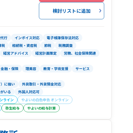
検討リストに追加
北区）は、どこの税理士事務所でもエースとなれ
能力を兼ね備えた人材が、中小企業向けに税務サ
。
理代行
インボイス対応
電子帳簿保存法対応
ド会計導入支援」「大企業の税務顧問」などを得
費税
相続税・資産税
節税
税務調査
保険労務士法人併設のため、融資や補助金から助
経営アドバイス
経営計画策定
労務、社会保険関連
。
金融・保険
理美容
教育・学術支援
サービス
査対策や相続対策、事業承継などの特殊業務ま
気軽にご相談ください。
T）に強い
外貨取引・外貨預金対応
者がいる
外国人対応可
オンライン
やよいの白色申告 オンライン
弥生給与
やよいの給与計算