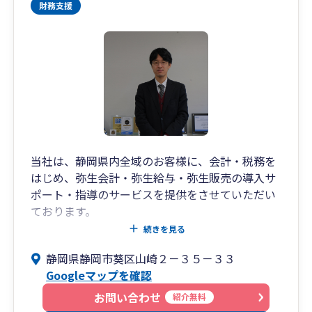
当社は、静岡県内全域のお客様に、会計・税務を
はじめ、弥生会計・弥生給与・弥生販売の導入サ
ポート・指導のサービスを提供をさせていただい
ております。
四半期ごとの経営状況確認や、職員全員での決算
続きを見る
事前検討会の実施など、会計・税務・その他様々
静岡県静岡市葵区山崎２－３５－３３
な視点から、全てのお客様を職員全員でサポート
Googleマップを確認
します。
お問い合わせ
紹介無料
また、遠方のお客様とは、インターネットを通じ