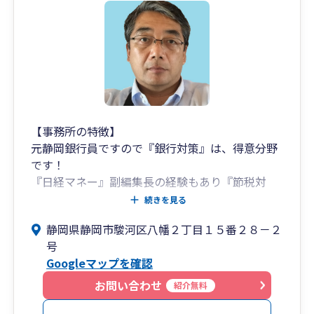
【事務所の特徴】
元静岡銀行員ですので『銀行対策』は、得意分野
です！
『日経マネー』副編集長の経験もあり『節税対
策』はお任せください！
続きを見る
まずは 080-7084-1101 へお電話下さい。
静岡県静岡市駿河区八幡２丁目１５番２８－２
また、
号
企業法学修士(「筑波大学」大学院)、
Googleマップを確認
経済学修士(「学習院大学」大学院)、
MBA(「法政大学」大学院)、
お問い合わせ
紹介無料
証券アナリスト(「三菱UFJモルガン・スタンレー