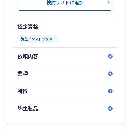
証券」などに在籍)、
検討リストに追加
ファイナンシャルプランナー、
農業経営アドバイザー、
行政書士、
認定資格
経営革新等支援機関、
「静岡銀行」(支店営業)､
弥生インストラクター
「日経マネー」(副編集長)
などの資格・職歴等を有し、
依頼内容
幅広い視点から
経営アドバイスを行い
あなたの会社の売上アップを応援します！
業種
まずは 080-7084-1101 へお電話下さい。
特徴
弥生製品