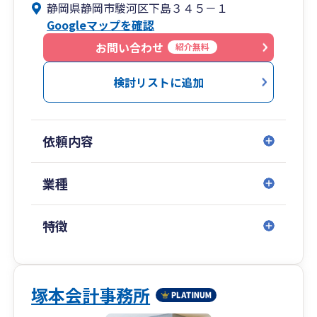
静岡県静岡市駿河区下島３４５－１
1.クラウド会計の活用： 資金繰り、業務効率、利
Googleマップを確認
益構造など、お客様が抱える課題に対し、リアル
タイムデータを駆使して迅速に本質的な解決策を
お問い合わせ
紹介無料
導き出します。データに基づいた戦略的なアドバ
イスで、未来への不安を解消します。
検討リストに追加
2.多くのソリューションを持つワンストップ体
制： 税務、財務だけでなく、複雑な事業承継や経
依頼内容
営戦略に至るまで、幅広い専門知識をワンストッ
プで提供。お客様が新しい成長を迎え、その後も
継続的に発展していくための盤石な基盤づくりを
業種
徹底的にサポートします。
特徴
3.いかなる困難も乗り越える伴走支援： 私たちは
単なる外部の専門家ではありません。お客様のビ
ジネスに深く入り込み、情熱と専門性をもって困
難な時期を共に乗り越えます。豊富な経験と知識
塚本会計事務所
で、予期せぬ問題や難局に直面した時こそ、確か
な指針となる希望の光を提供します。