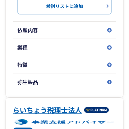
営の現状を数字で可視化し、次の一手を考えるた
検討リストに追加
ネスチャット、リモートシステムなど、新しい技
めの土台づくりを重視しています。大手税理士法
術がどんどん出てきています。
人での実務経験を活かしつつ、距離の近い伴走型
未だに会計ソフトを手入力している方、会計帳簿
の支援を心がけています。
や伝票を手書きで作成している方、業務改善のチ
依頼内容
ャンスです。
ご相談はオンラインにも対応しており、場所を問
わずスピーディーなやり取りが可能です。
業種
祖父や父のような中小企業の社長を助けたい、と
事業のスタートを安心して切っていただけるよ
もに走りたいと考え、税理士になりました。
う、実務面から丁寧にサポートいたします。
目の前のお客様やスタッフと全力で向き合い、
特徴
「夢」を共有し、ひとりひとりの幸せを実現して
いく経営者として、最高のＩＴ税理士法人を導い
弥生製品
ていきたいと考えています。
らいちょう税理士法人