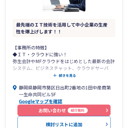
最先端のＩＴ技術を活用して中小企業の生産
性を爆上げします！！
【事務所の特徴】
◆ＩＴ・クラウドに強い！
弥生会計やMFクラウドをはじめとした最新の会計
システム、ビジネスチャット、クラウドサーバ
ー、ＷＥＢ会議システム、遠隔リモートツールそ
続きを見る
の他最新のシステムにより業務を効率化し、社長
静岡県静岡市葵区日出町2番地の1田中産商第
が本当にやるべき「経営」に専念可能。
一生命共同ビル5F
Googleマップを確認
◆明瞭な価格提示！
「わかりやすさ」を重視し、3つのコースから選
お問い合わせ
紹介無料
択可能。
検討リストに追加