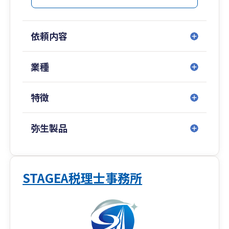
◆代表税理士が40代と若い！
士業にありがちな「先生」ではなく、皆さんと同
じ目線でお話ができる経営の「相棒」となりま
依頼内容
す。
◆税務調査に強い！
業種
50件以上の税務調査対応実績。
社長の「イザという時」をしっかりフォロー。
特徴
◆投資に強い！
不動産、太陽光、株式、保険など、富裕層の方が
弥生製品
＋αで活用される投資関係が得意。
【事務所の紹介】
はじめまして！
STAGEA税理士事務所
静岡県静岡市の最高のＩＴ税理士法人、最高のＩ
Ｔ経営支援株式会社の代表税理士 戸越裕介（とご
えゆうすけ）と申します。
私の祖父と父は昔、大阪で工場を経営し、毎日朝