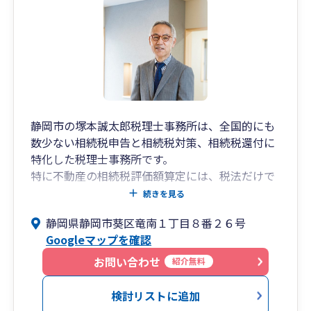
静岡市の塚本誠太郎税理士事務所は、全国的にも
数少ない相続税申告と相続税対策、相続税還付に
特化した税理士事務所です。
特に不動産の相続税評価額算定には、税法だけで
なく民法・農地法・建築基準法・都市計画法・借
続きを見る
地借家法等の不動産関連法規に関する知識も要求
静岡県静岡市葵区竜南１丁目８番２６号
されます。さらに適正な相続税申告を行うには、
Googleマップを確認
税法・通達ばかりでなく、判例や裁決事例に基づ
いた最新の税務判断が要求されます。
お問い合わせ
紹介無料
また、ひと言に「相続税対策」と言っても、生前
贈与・アパート建設・生命保険・養子縁組・遺言
検討リストに追加
書作成等、それぞれの財産や親族構成により効果