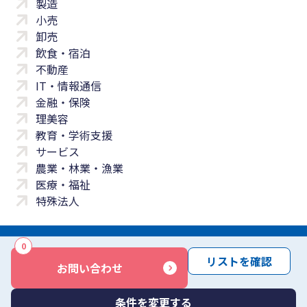
製造
小売
卸売
飲食・宿泊
不動産
IT・情報通信
金融・保険
理美容
教育・学術支援
サービス
農業・林業・漁業
医療・福祉
特殊法人
0
サイトマップ
プライバシーポリシー
免責事項
サービス利用規約
リストを確認
お問い合わせ
商標について
反社会勢力に対する基本方針
お問い合わせ
Copyright © Yayoi Co., Ltd. All rights reserved.
条件を変更する