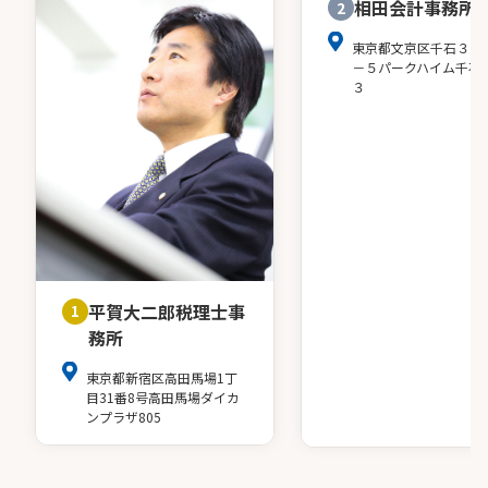
相田会計事務所
2
東京都文京区千石３－
－５パークハイム千石
３
平賀大二郎税理士事
1
務所
東京都新宿区高田馬場1丁
目31番8号高田馬場ダイカ
ンプラザ805