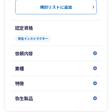
た経理指導・税務相談を行い、電子申告にも積極
検討リストに追加
的に取り組むなど、時代のニーズに素早く対応し
ております。
電子申告では、その実績が認められ、静岡税務署
認定資格
長より表彰されました。
経理指導や税務相談はもちろん、経営計画作成の
弥生インストラクター
お手伝いや、様々に起こりうる事態に対してのシ
ミュレーションなども行っております。
依頼内容
月初には、作成した計画が実際どうだったのか、
予実に関して毎月、経営責任者の方との会議を行
い、常に経営者の方と向き合うことを第一に考え
業種
ています。
経営者の方が安心して経営に取り組めるよう、密
特徴
着した多様なサービスのご提案・ご提供をさせて
いただきます。
弥生製品