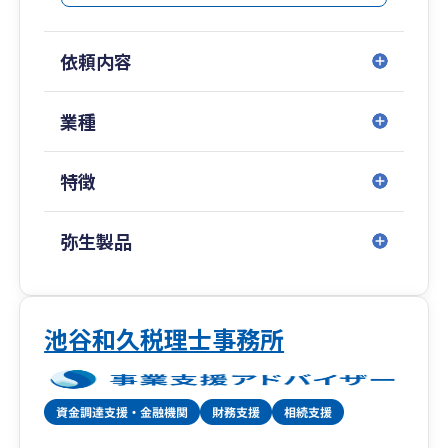
のある対策法は異なりますので、本来であればオ
ーダーメイドの対策法を専門家と共に立案した上
依頼内容
で実行することが望ましいと言えます。
相続税が気になったら、まずは塚本会計事務所の
初回無料相談でお気軽にご相談ください。
業種
相続に付随した不動産オーナー等の税務会計業務
も展開し、インボイスにも対応しています。
特徴
弥生製品
池谷和久税理士事務所