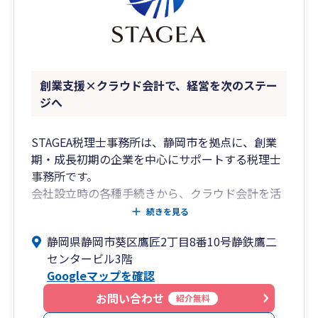
4時に起きて誰よりも早く出社し、ボイラーを焚
いて機械を温め、真っ黒になりながら汗をかき、
日が暮れるまで働いていました。
それだけ頑張っても、利益は出ていましたが、資
金繰りはお世辞にも順風満帆で安心経営とは言え
創業支援×クラウド会計で、経営を次のステー
ず、金策に走る事も多かったと聞いています。
ジへ
当時は、「黒字なのに資金繰りが厳しい理由」が
わかりませんでしたが、今なら説明ができます。
STAGEA税理士事務所は、静岡市を拠点に、創業
期・成長初期の企業を中心にサポートする税理士
税金と会計って難しいですよね。。。
事務所です。
私たちの仕事は、いかに「難しいことをわかりや
会社設立時の各種手続きから、クラウド会計を活
すく」するかが重要だと考えています。
用した経理体制の構築、資金繰りや税務面の整理
続きを見る
難しい専門用語をできる限り無くし、回りくどい
まで、事業の立ち上げ段階に必要な実務をトータ
内容をシンプルに説明することで、「日本一わか
静岡県静岡市葵区鷹匠2丁目8番10号静鉄鷹二
ルで支援しています。
りやすい税理士」を目指しています。
センタービル3階
Googleマップを確認
創業期は判断すべきことが多く、税務や会計が後
また、近年はＩＴやＡＩが発達し、経理業務が大
回しになりがちです。
お問い合わせ
幅に変化しています。
紹介無料
当事務所では、単なる申告業務にとどまらず、経
クラウド会計、ＯＣＲ、クラウドサーバー、ビジ