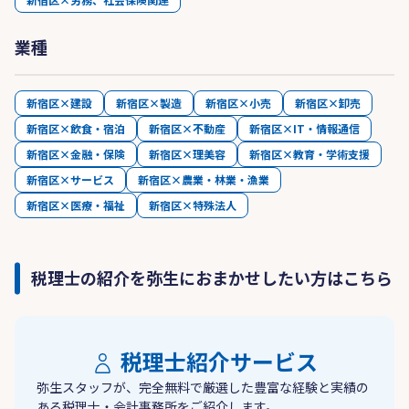
業種
新宿区×建設
新宿区×製造
新宿区×小売
新宿区×卸売
新宿区×飲食・宿泊
新宿区×不動産
新宿区×IT・情報通信
新宿区×金融・保険
新宿区×理美容
新宿区×教育・学術支援
新宿区×サービス
新宿区×農業・林業・漁業
新宿区×医療・福祉
新宿区×特殊法人
税理士の紹介を弥生におまかせしたい方はこちら
税理士紹介サービス
弥生スタッフが、完全無料で厳選した豊富な経験と実績の
ある税理士・会計事務所をご紹介します。