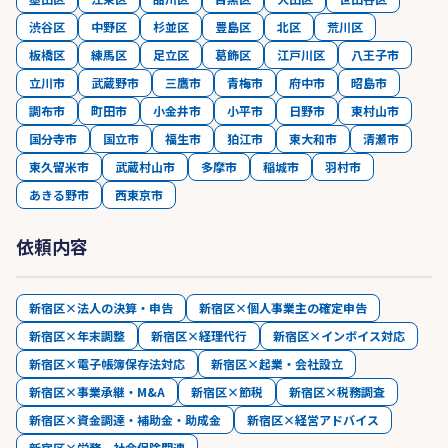
渋谷区
中野区
杉並区
豊島区
北区
荒川区
板橋区
練馬区
足立区
葛飾区
江戸川区
八王子市
立川市
武蔵野市
三鷹市
青梅市
府中市
昭島市
調布市
町田市
小金井市
小平市
日野市
東村山市
国分寺市
国立市
福生市
狛江市
東大和市
清瀬市
東久留米市
武蔵村山市
多摩市
稲城市
羽村市
あきる野市
西東京市
依頼内容
新宿区×法人の決算・申告
新宿区×個人事業主の確定申告
新宿区×年末調整
新宿区×経理代行
新宿区×インボイス対応
新宿区×電子帳簿保存法対応
新宿区×起業・会社設立
新宿区×事業承継・M&A
新宿区×節税
新宿区×税務調査
新宿区×資金調達・補助金・助成金
新宿区×経営アドバイス
新宿区×労務、社会保険関連