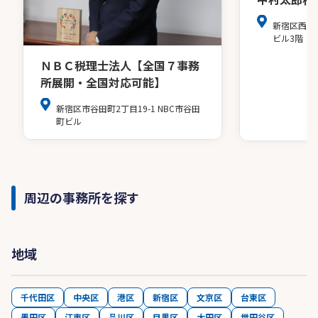
新宿区西新
ビル3階
ＮＢＣ税理士法人【全国７事務
所展開・全国対応可能】
新宿区市谷田町2丁目19-1 NBC市谷田
町ビル
周辺の事務所を探す
地域
千代田区
中央区
港区
新宿区
文京区
台東区
墨田区
江東区
品川区
目黒区
大田区
世田谷区