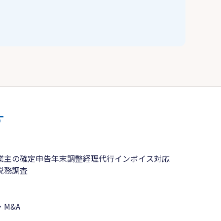
す
業主の確定申告
年末調整
経理代行
インボイス対応
税務調査
M&A