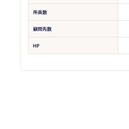
所員数
顧問先数
HP