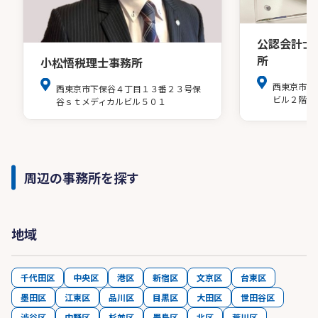
公認会計士
所
小松悟税理士事務所
西東京市田
西東京市下保谷４丁目１３番２３号保
ビル２階
谷ｓｔメディカルビル５０１
周辺の事務所を探す
地域
千代田区
中央区
港区
新宿区
文京区
台東区
墨田区
江東区
品川区
目黒区
大田区
世田谷区
渋谷区
中野区
杉並区
豊島区
北区
荒川区