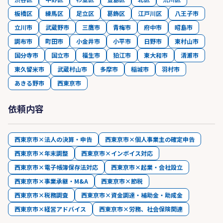
板橋区
練馬区
足立区
葛飾区
江戸川区
八王子市
立川市
武蔵野市
三鷹市
青梅市
府中市
昭島市
調布市
町田市
小金井市
小平市
日野市
東村山市
国分寺市
国立市
福生市
狛江市
東大和市
清瀬市
東久留米市
武蔵村山市
多摩市
稲城市
羽村市
あきる野市
西東京市
依頼内容
西東京市×法人の決算・申告
西東京市×個人事業主の確定申告
西東京市×年末調整
西東京市×インボイス対応
西東京市×電子帳簿保存法対応
西東京市×起業・会社設立
西東京市×事業承継・M&A
西東京市×節税
西東京市×税務調査
西東京市×資金調達・補助金・助成金
西東京市×経営アドバイス
西東京市×労務、社会保険関連