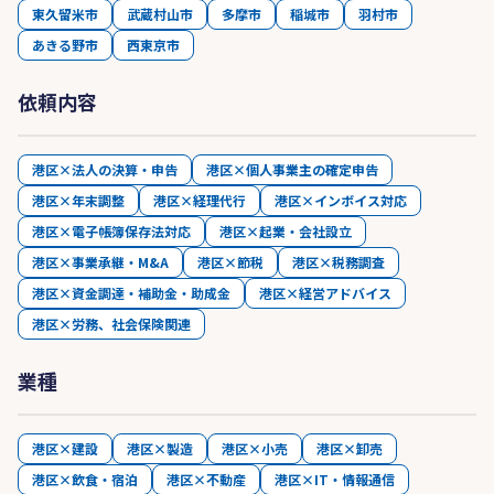
東久留米市
武蔵村山市
多摩市
稲城市
羽村市
あきる野市
西東京市
依頼内容
港区×法人の決算・申告
港区×個人事業主の確定申告
港区×年末調整
港区×経理代行
港区×インボイス対応
港区×電子帳簿保存法対応
港区×起業・会社設立
港区×事業承継・M&A
港区×節税
港区×税務調査
港区×資金調達・補助金・助成金
港区×経営アドバイス
港区×労務、社会保険関連
業種
港区×建設
港区×製造
港区×小売
港区×卸売
港区×飲食・宿泊
港区×不動産
港区×IT・情報通信