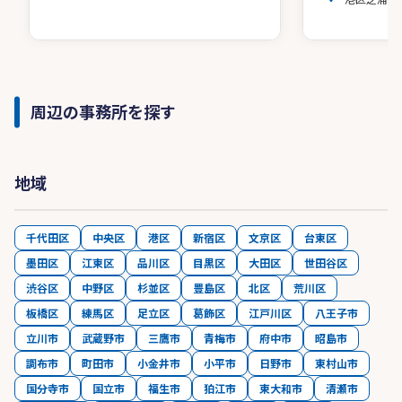
周辺の事務所を探す
地域
千代田区
中央区
港区
新宿区
文京区
台東区
墨田区
江東区
品川区
目黒区
大田区
世田谷区
渋谷区
中野区
杉並区
豊島区
北区
荒川区
板橋区
練馬区
足立区
葛飾区
江戸川区
八王子市
立川市
武蔵野市
三鷹市
青梅市
府中市
昭島市
調布市
町田市
小金井市
小平市
日野市
東村山市
国分寺市
国立市
福生市
狛江市
東大和市
清瀬市