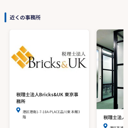
近くの事務所
税理士法人Bricks&UK 東京事
務所
港区港南1-7-18A-PLACE品川東 本館3
税理士法人
階
港区芝浦３