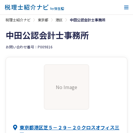
メ
税理士紹介ナビ
東京都
港区
中田公認会計士事務所
中田公認会計士事務所
お問い合わせ番号：P009816
No Image
東京都港区芝５－２９－２０クロスオフィス三