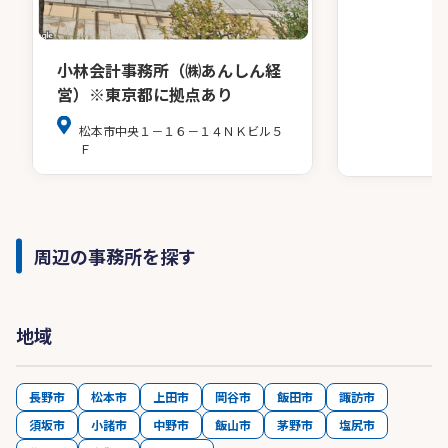
小林会計事務所（㈱あんしん経
営）※東京都に拠点あり
松本市中央１－１６－１４ＮＫビル５
Ｆ
周辺の事務所を探す
地域
長野市
松本市
上田市
岡谷市
飯田市
諏訪市
須坂市
小諸市
中野市
飯山市
茅野市
塩尻市