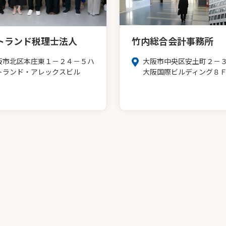
トランド税理士法人
竹内総合会計事務所
阪市北区本庄東１－２４－５ハ
大阪市中央区安土町２－
トランド・アレックスビル
大阪国際ビルディング８