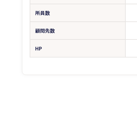
所員数
顧問先数
HP