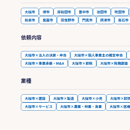
大阪市
堺市
岸和田市
豊中市
池田市
吹田市
和泉市
箕面市
羽曳野市
門真市
摂津市
高石市
依頼内容
大阪市×法人の決算・申告
大阪市×個人事業主の確定申告
大阪市×事業承継・M&A
大阪市×節税
大阪市×税務調査
業種
大阪市×建設
大阪市×製造
大阪市×小売
大阪市×卸
大阪市×サービス
大阪市×農業・林業・漁業
大阪市×医