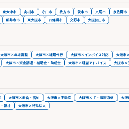
泉大津市
高槻市
守口市
枚方市
茨木市
八尾市
泉佐野市
藤井寺市
東大阪市
四條畷市
交野市
大阪狭山市
大阪市×年末調整
大阪市×経理代行
大阪市×インボイス対応
大阪市
大阪市×資金調達・補助金・助成金
大阪市×経営アドバイス
大阪市×
売
大阪市×飲食・宿泊
大阪市×不動産
大阪市×IT・情報通信
大阪
療・福祉
大阪市×特殊法人