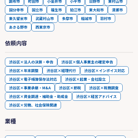
調布市
町田市
小金井市
小平市
日野市
東村山市
国分寺市
国立市
福生市
狛江市
東大和市
清瀬市
東久留米市
武蔵村山市
多摩市
稲城市
羽村市
あきる野市
西東京市
依頼内容
渋谷区×法人の決算・申告
渋谷区×個人事業主の確定申告
渋谷区×年末調整
渋谷区×経理代行
渋谷区×インボイス対応
渋谷区×電子帳簿保存法対応
渋谷区×起業・会社設立
渋谷区×事業承継・M&A
渋谷区×節税
渋谷区×税務調査
渋谷区×資金調達・補助金・助成金
渋谷区×経営アドバイス
渋谷区×労務、社会保険関連
業種