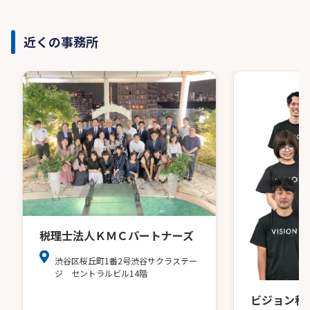
近くの事務所
税理士法人ＫＭＣパートナーズ
渋谷区桜丘町1番2号渋谷サクラステー
ジ セントラルビル14階
ビジョン税