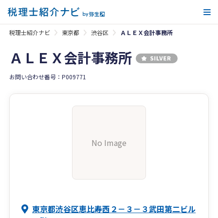
メ
税理士紹介ナビ
東京都
渋谷区
ＡＬＥＸ会計事務所
ＡＬＥＸ会計事務所
お問い合わせ番号：P009771
No Image
東京都渋谷区恵比寿西２－３－３武田第二ビル