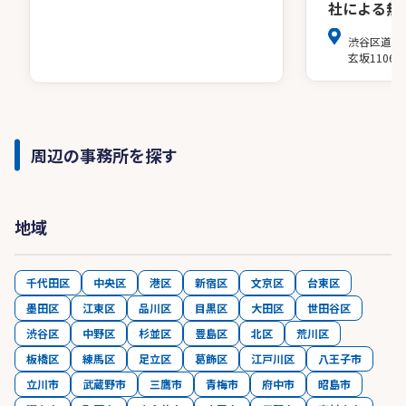
社による無
渋谷区道玄坂
玄坂1106
周辺の事務所を探す
地域
千代田区
中央区
港区
新宿区
文京区
台東区
墨田区
江東区
品川区
目黒区
大田区
世田谷区
渋谷区
中野区
杉並区
豊島区
北区
荒川区
板橋区
練馬区
足立区
葛飾区
江戸川区
八王子市
立川市
武蔵野市
三鷹市
青梅市
府中市
昭島市