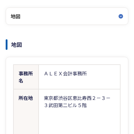
地図
地図
事務所
ＡＬＥＸ会計事務所
名
所在地
東京都渋谷区恵比寿西２－３－
３武田第二ビル５階