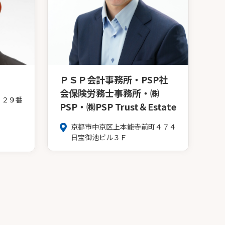
ＰＳＰ会計事務所・PSP社
会保険労務士事務所・㈱
１２９番
PSP・㈱PSP Trust＆Estate
京都市中京区上本能寺前町４７４
日宝御池ビル３Ｆ