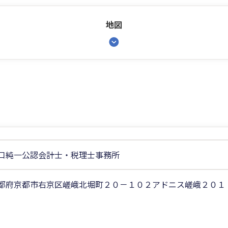
地図
口純一公認会計士・税理士事務所
都府京都市右京区嵯峨北堀町２０－１０２アドニス嵯峨２０１