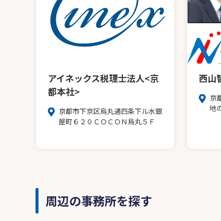
アイネックス税理士法人<京
西山
都本社>
京
地
京都市下京区烏丸通四条下ル水銀
屋町６２０ＣＯＣＯＮ烏丸５Ｆ
周辺の事務所を探す