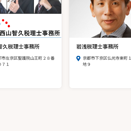
智久税理士事務所
岩浅税理士事務所
都市左京区聖護院山王町２８番
京都市下京区仏光寺東町
の７１
地９