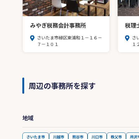
みやぎ税務会計事務所
税理
さいたま市緑区東浦和１－１６－
さ
７－１０１
１
周辺の事務所を探す
地域
さいたま市
川越市
熊谷市
川口市
秩父市
所沢