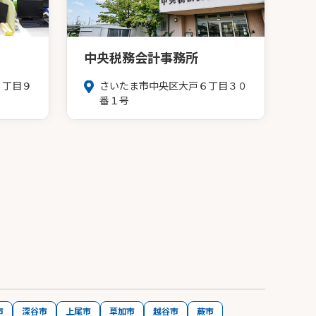
中央税務会計事務所
３丁目９
さいたま市中央区大戸６丁目３０
番１号
市
深谷市
上尾市
草加市
越谷市
蕨市