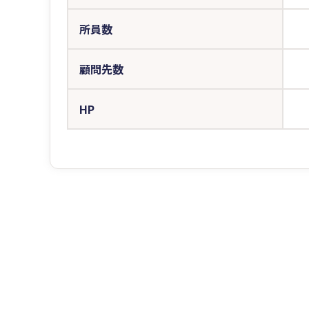
所員数
顧問先数
HP