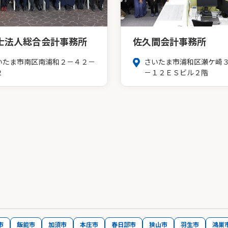
士法人総合会計事務所
佐久間会計事務所
いたま市南区南浦和２－４２－
さいたま市浦和区瀬ケ崎
２
－１２ＥＳビル２階
市
飯能市
加須市
本庄市
春日部市
狭山市
羽生市
鴻巣