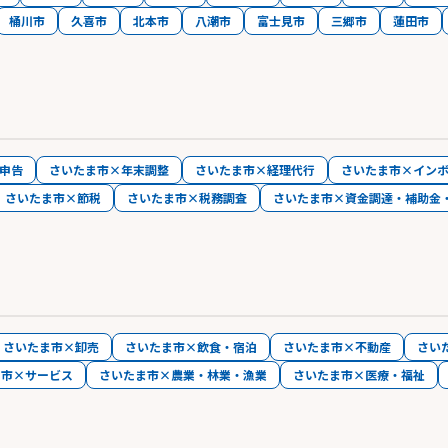
桶川市
久喜市
北本市
八潮市
富士見市
三郷市
蓮田市
申告
さいたま市×年末調整
さいたま市×経理代行
さいたま市×イン
さいたま市×節税
さいたま市×税務調査
さいたま市×資金調達・補助金
さいたま市×卸売
さいたま市×飲食・宿泊
さいたま市×不動産
さい
ま市×サービス
さいたま市×農業・林業・漁業
さいたま市×医療・福祉