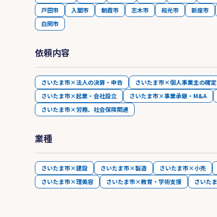
戸田市
入間市
朝霞市
志木市
和光市
新座市
白岡市
依頼内容
さいたま市×法人の決算・申告
さいたま市×個人事業主の確定
さいたま市×起業・会社設立
さいたま市×事業承継・M&A
さいたま市×労務、社会保険関連
業種
さいたま市×建設
さいたま市×製造
さいたま市×小売
さいたま市×理美容
さいたま市×教育・学術支援
さいた