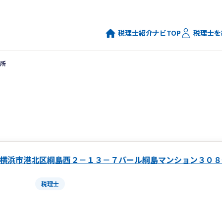
税理士紹介ナビTOP
税理士を
所
横浜市港北区綱島西２－１３－７パール綱島マンション３０８
税理士