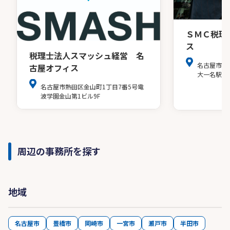
ＳＭＣ税理
ス
税理士法人スマッシュ経営 名
名古屋市中
古屋オフィス
大一名駅ビ
名古屋市熱田区金山町1丁目7番5号電
波学園金山第1ビル9F
周辺の事務所を探す
地域
名古屋市
豊橋市
岡崎市
一宮市
瀬戸市
半田市