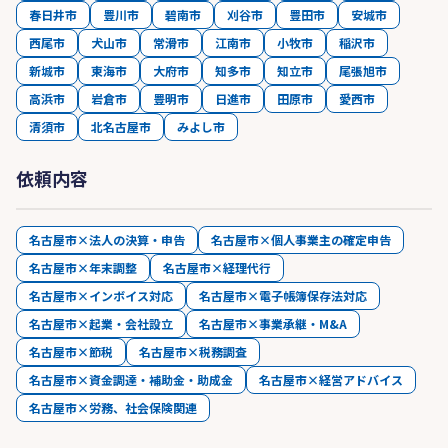
春日井市
豊川市
碧南市
刈谷市
豊田市
安城市
西尾市
犬山市
常滑市
江南市
小牧市
稲沢市
新城市
東海市
大府市
知多市
知立市
尾張旭市
高浜市
岩倉市
豊明市
日進市
田原市
愛西市
清須市
北名古屋市
みよし市
依頼内容
名古屋市×法人の決算・申告
名古屋市×個人事業主の確定申告
名古屋市×年末調整
名古屋市×経理代行
名古屋市×インボイス対応
名古屋市×電子帳簿保存法対応
名古屋市×起業・会社設立
名古屋市×事業承継・M&A
名古屋市×節税
名古屋市×税務調査
名古屋市×資金調達・補助金・助成金
名古屋市×経営アドバイス
名古屋市×労務、社会保険関連