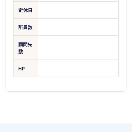
定休日
所員数
顧問先
数
HP