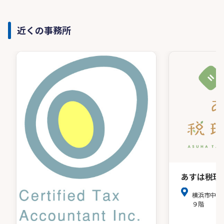
近くの事務所
あすは税理
横浜市中区
９階