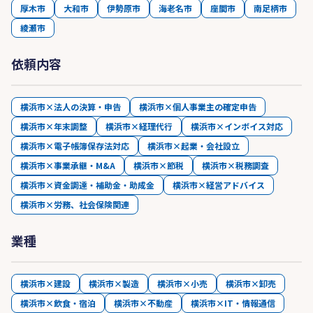
厚木市
大和市
伊勢原市
海老名市
座間市
南足柄市
綾瀬市
依頼内容
横浜市×法人の決算・申告
横浜市×個人事業主の確定申告
横浜市×年末調整
横浜市×経理代行
横浜市×インボイス対応
横浜市×電子帳簿保存法対応
横浜市×起業・会社設立
横浜市×事業承継・M&A
横浜市×節税
横浜市×税務調査
横浜市×資金調達・補助金・助成金
横浜市×経営アドバイス
横浜市×労務、社会保険関連
業種
横浜市×建設
横浜市×製造
横浜市×小売
横浜市×卸売
横浜市×飲食・宿泊
横浜市×不動産
横浜市×IT・情報通信