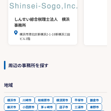
しんせい綜合税理士法人 横浜
事務所
横浜市港北区新横浜2-1-18新横浜三田
ビル3階
周辺の事務所を探す
地域
横浜市
川崎市
相模原市
横須賀市
平塚市
鎌倉市
藤沢市
小田原市
茅ヶ崎市
逗子市
三浦市
秦野市