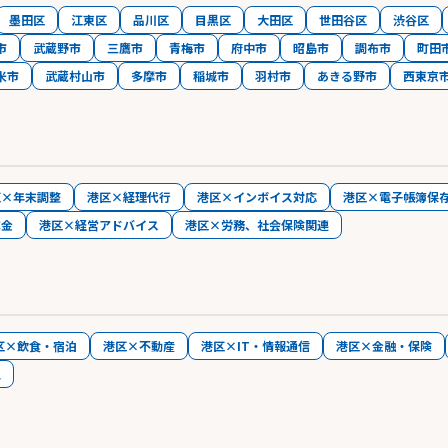
墨田区
江東区
品川区
目黒区
大田区
世田谷区
渋谷区
市
武蔵野市
三鷹市
青梅市
府中市
昭島市
調布市
町田
米市
武蔵村山市
多摩市
稲城市
羽村市
あきる野市
西東京
区×年末調整
港区×経理代行
港区×インボイス対応
港区×電子帳簿保
成金
港区×経営アドバイス
港区×労務、社会保険関連
区×飲食・宿泊
港区×不動産
港区×IT・情報通信
港区×金融・保険
人