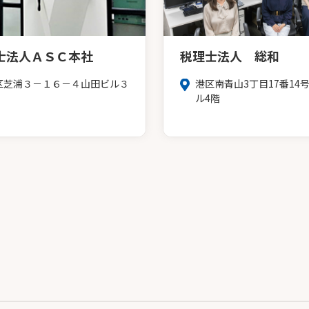
士法人ＡＳＣ本社
税理士法人 総和
区芝浦３－１６－４山田ビル３
港区南青山3丁目17番14
ル4階