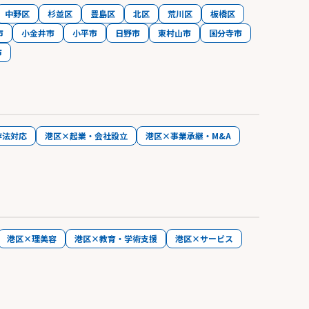
中野区
杉並区
豊島区
北区
荒川区
板橋区
市
小金井市
小平市
日野市
東村山市
国分寺市
市
存法対応
港区×起業・会社設立
港区×事業承継・M&A
港区×理美容
港区×教育・学術支援
港区×サービス