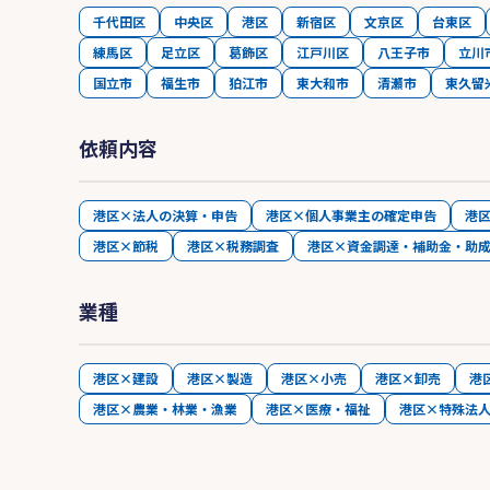
千代田区
中央区
港区
新宿区
文京区
台東区
練馬区
足立区
葛飾区
江戸川区
八王子市
立川
国立市
福生市
狛江市
東大和市
清瀬市
東久留
依頼内容
港区×法人の決算・申告
港区×個人事業主の確定申告
港
港区×節税
港区×税務調査
港区×資金調達・補助金・助
業種
港区×建設
港区×製造
港区×小売
港区×卸売
港
港区×農業・林業・漁業
港区×医療・福祉
港区×特殊法