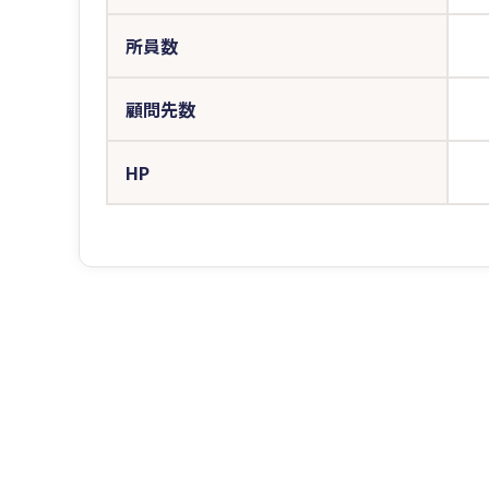
所員数
顧問先数
HP