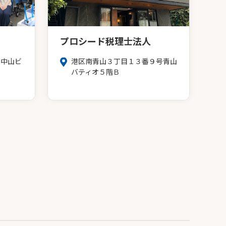
プロシード税理士法人
号中山ビ
港区南青山３丁目１３番９号青山
バティオ５階Ｂ