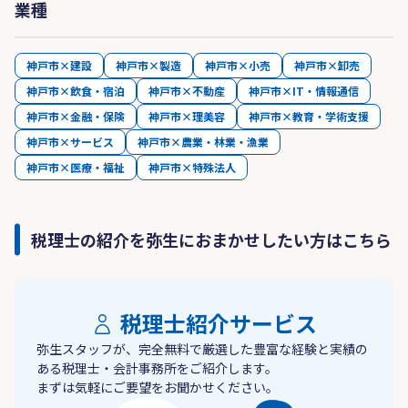
業種
神戸市×建設
神戸市×製造
神戸市×小売
神戸市×卸売
神戸市×飲食・宿泊
神戸市×不動産
神戸市×IT・情報通信
神戸市×金融・保険
神戸市×理美容
神戸市×教育・学術支援
神戸市×サービス
神戸市×農業・林業・漁業
神戸市×医療・福祉
神戸市×特殊法人
税理士の紹介を弥生におまかせしたい方はこちら
税理士紹介サービス
弥生スタッフが、完全無料で厳選した豊富な経験と実績の
ある税理士・会計事務所をご紹介します。
まずは気軽にご要望をお聞かせください。