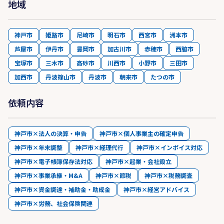
地域
神戸市
姫路市
尼崎市
明石市
西宮市
洲本市
芦屋市
伊丹市
豊岡市
加古川市
赤穂市
西脇市
宝塚市
三木市
高砂市
川西市
小野市
三田市
加西市
丹波篠山市
丹波市
朝来市
たつの市
依頼内容
神戸市×法人の決算・申告
神戸市×個人事業主の確定申告
神戸市×年末調整
神戸市×経理代行
神戸市×インボイス対応
神戸市×電子帳簿保存法対応
神戸市×起業・会社設立
神戸市×事業承継・M&A
神戸市×節税
神戸市×税務調査
神戸市×資金調達・補助金・助成金
神戸市×経営アドバイス
神戸市×労務、社会保険関連