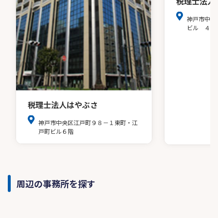
税理士法人
神戸市中央
ビル ４階
税理士法人はやぶさ
神戸市中央区江戸町９８－１東町・江
戸町ビル６階
周辺の事務所を探す