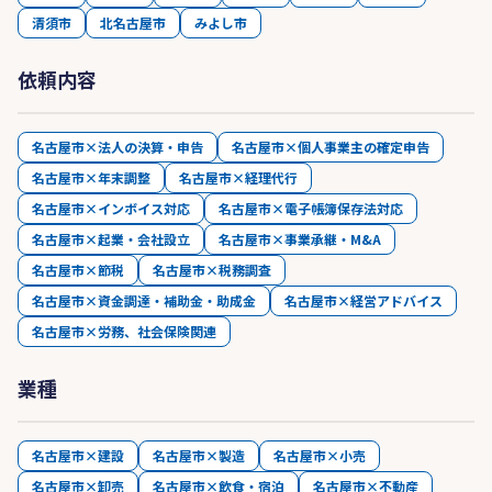
清須市
北名古屋市
みよし市
依頼内容
名古屋市×法人の決算・申告
名古屋市×個人事業主の確定申告
名古屋市×年末調整
名古屋市×経理代行
名古屋市×インボイス対応
名古屋市×電子帳簿保存法対応
名古屋市×起業・会社設立
名古屋市×事業承継・M&A
名古屋市×節税
名古屋市×税務調査
名古屋市×資金調達・補助金・助成金
名古屋市×経営アドバイス
名古屋市×労務、社会保険関連
業種
名古屋市×建設
名古屋市×製造
名古屋市×小売
名古屋市×卸売
名古屋市×飲食・宿泊
名古屋市×不動産