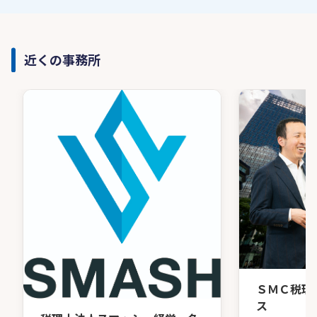
近くの事務所
ＳＭＣ税理
ス