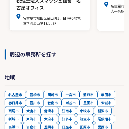
税理士法人スマッシュ経営 名
名古屋市中
古屋オフィス
大一名駅ビ
名古屋市熱田区金山町1丁目7番5号電
波学園金山第1ビル9F
周辺の事務所を探す
地域
名古屋市
豊橋市
岡崎市
一宮市
瀬戸市
半田市
春日井市
豊川市
碧南市
刈谷市
豊田市
安城市
西尾市
犬山市
常滑市
江南市
小牧市
稲沢市
新城市
東海市
大府市
知多市
知立市
尾張旭市
高浜市
岩倉市
豊明市
日進市
田原市
愛西市