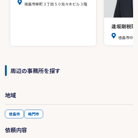
徳島市幸町３丁目５０佐々木ビル３階
逢坂剛税理
徳島市中前
周辺の事務所を探す
地域
徳島市
鳴門市
依頼内容