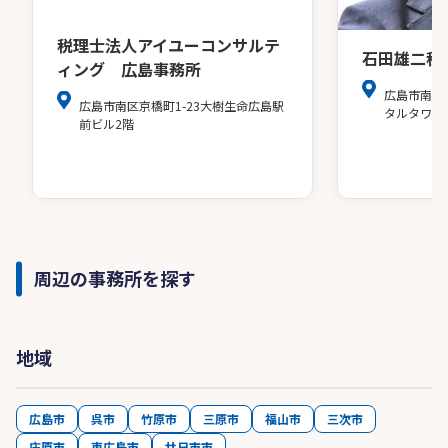
税理士法人アイユーコンサルテ
石田雄二税
ィング 広島事務所
広島市南区
広島市南区京橋町1-23大樹生命広島駅
タルタワー
前ビル2階
周辺の事務所を探す
地域
広島市
呉市
竹原市
三原市
福山市
三次市
庄原市
東広島市
廿日市市