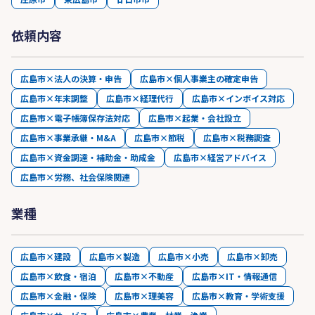
依頼内容
広島市×法人の決算・申告
広島市×個人事業主の確定申告
広島市×年末調整
広島市×経理代行
広島市×インボイス対応
広島市×電子帳簿保存法対応
広島市×起業・会社設立
広島市×事業承継・M&A
広島市×節税
広島市×税務調査
広島市×資金調達・補助金・助成金
広島市×経営アドバイス
広島市×労務、社会保険関連
業種
広島市×建設
広島市×製造
広島市×小売
広島市×卸売
広島市×飲食・宿泊
広島市×不動産
広島市×IT・情報通信
広島市×金融・保険
広島市×理美容
広島市×教育・学術支援