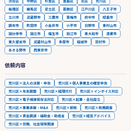
渋谷区
中野区
杉並区
豊島区
北区
荒川区
板橋区
練馬区
足立区
葛飾区
江戸川区
八王子市
立川市
武蔵野市
三鷹市
青梅市
府中市
昭島市
調布市
町田市
小金井市
小平市
日野市
東村山市
国分寺市
国立市
福生市
狛江市
東大和市
清瀬市
東久留米市
武蔵村山市
多摩市
稲城市
羽村市
あきる野市
西東京市
依頼内容
荒川区×法人の決算・申告
荒川区×個人事業主の確定申告
荒川区×年末調整
荒川区×経理代行
荒川区×インボイス対応
荒川区×電子帳簿保存法対応
荒川区×起業・会社設立
荒川区×事業承継・M&A
荒川区×節税
荒川区×税務調査
荒川区×資金調達・補助金・助成金
荒川区×経営アドバイス
荒川区×労務、社会保険関連