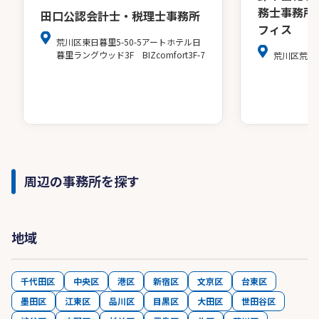
務士事務所
田口公認会計士・税理士事務所
フィス
荒川区東日暮里5-50-5アートホテル日
暮里ラングウッド3F BIZcomfort3F-7
荒川区荒川2-
周辺の事務所を探す
地域
千代田区
中央区
港区
新宿区
文京区
台東区
墨田区
江東区
品川区
目黒区
大田区
世田谷区