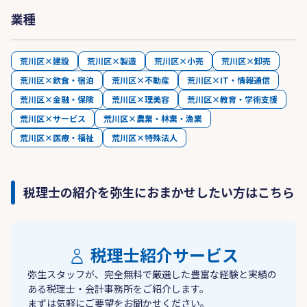
業種
荒川区×建設
荒川区×製造
荒川区×小売
荒川区×卸売
荒川区×飲食・宿泊
荒川区×不動産
荒川区×IT・情報通信
荒川区×金融・保険
荒川区×理美容
荒川区×教育・学術支援
荒川区×サービス
荒川区×農業・林業・漁業
荒川区×医療・福祉
荒川区×特殊法人
税理士の紹介を弥生におまかせしたい方はこちら
税理士紹介サービス
弥生スタッフが、完全無料で厳選した豊富な経験と実績の
ある税理士・会計事務所をご紹介します。
まずは気軽にご要望をお聞かせください。