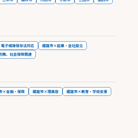
×電子帳簿保存法対応
姫路市×起業・会社設立
労務、社会保険関連
市×金融・保険
姫路市×理美容
姫路市×教育・学術支援