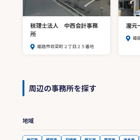
税理士法人 中西会計事務
瀧元
所
姫
姫路市若菜町２丁目２５番地
周辺の事務所を探す
地域
神戸市
姫路市
尼崎市
明石市
西宮市
洲本市