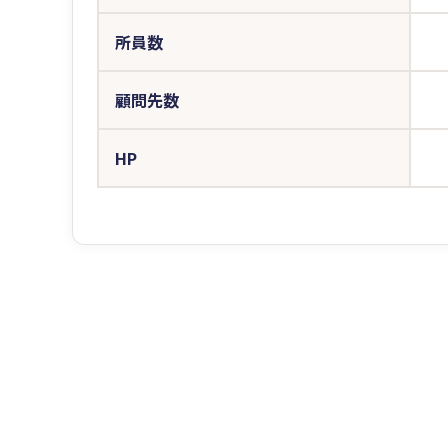
所員数
顧問先数
HP