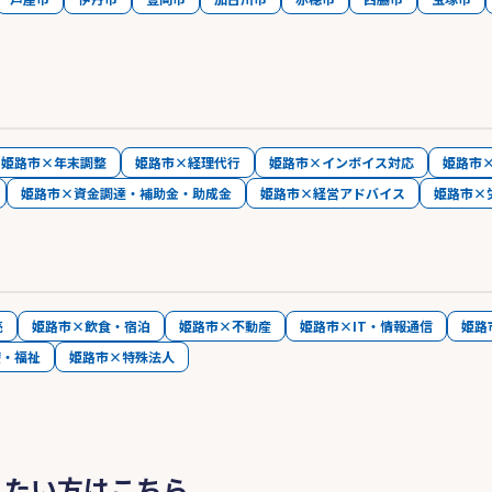
姫路市×年末調整
姫路市×経理代行
姫路市×インボイス対応
姫路市
姫路市×資金調達・補助金・助成金
姫路市×経営アドバイス
姫路市×
売
姫路市×飲食・宿泊
姫路市×不動産
姫路市×IT・情報通信
姫路
療・福祉
姫路市×特殊法人
したい方はこちら