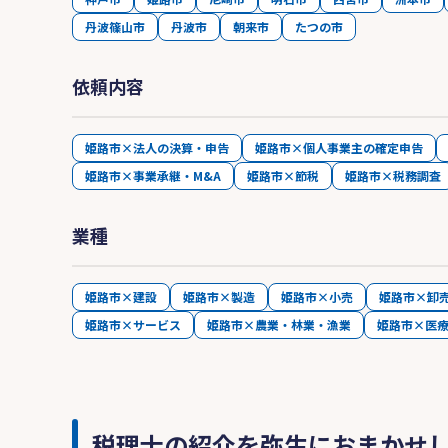
丹波篠山市
丹波市
朝来市
たつの市
依頼内容
姫路市×法人の決算・申告
姫路市×個人事業主の確定申告
姫路市×事業承継・M&A
姫路市×節税
姫路市×税務調査
業種
姫路市×建設
姫路市×製造
姫路市×小売
姫路市×卸
姫路市×サービス
姫路市×農業・林業・漁業
姫路市×医
税理士の紹介を弥生におまかせ