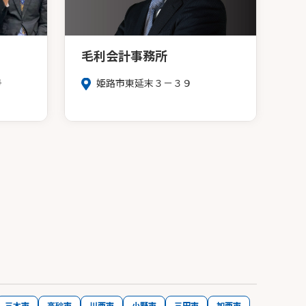
毛利会計事務所
号
姫路市東延末３－３９
三木市
高砂市
川西市
小野市
三田市
加西市