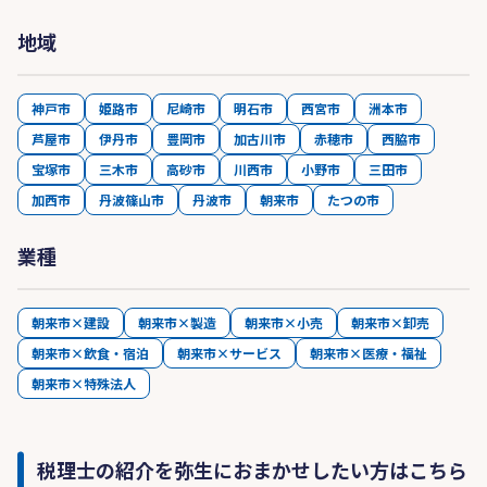
地域
神戸市
姫路市
尼崎市
明石市
西宮市
洲本市
芦屋市
伊丹市
豊岡市
加古川市
赤穂市
西脇市
宝塚市
三木市
高砂市
川西市
小野市
三田市
加西市
丹波篠山市
丹波市
朝来市
たつの市
業種
朝来市×建設
朝来市×製造
朝来市×小売
朝来市×卸売
朝来市×飲食・宿泊
朝来市×サービス
朝来市×医療・福祉
朝来市×特殊法人
税理士の紹介を弥生におまかせしたい方はこちら