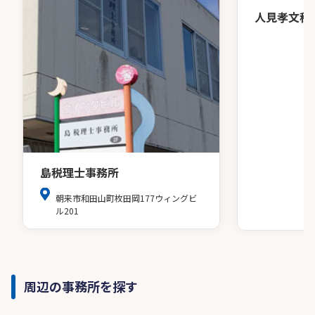
人見孝文税
島税理士事務所
朝来市和田山町枚田岡177ウィングビ
ル201
周辺の事務所を探す