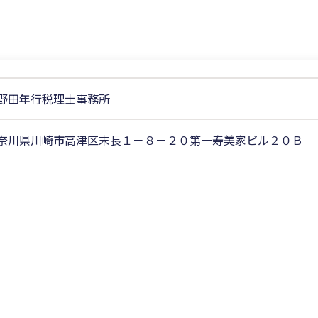
野田年行税理士事務所
奈川県川崎市高津区末長１－８－２０第一寿美家ビル２０Ｂ