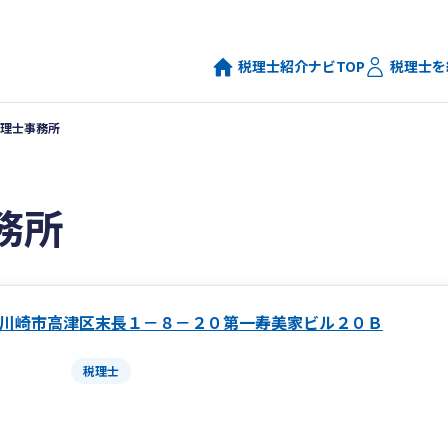
税理士紹介ナビTOP
税理士を
理士事務所
務所
川崎市高津区末長１－８－２０第一寿美家ビル２０Ｂ
税理士