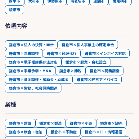
厚木市
大和市
伊勢原市
海老名市
座間市
南足柄市
綾瀬市
依頼内容
鎌倉市×法人の決算・申告
鎌倉市×個人事業主の確定申告
鎌倉市×年末調整
鎌倉市×経理代行
鎌倉市×インボイス対応
鎌倉市×電子帳簿保存法対応
鎌倉市×起業・会社設立
鎌倉市×事業承継・M&A
鎌倉市×節税
鎌倉市×税務調査
鎌倉市×資金調達・補助金・助成金
鎌倉市×経営アドバイス
鎌倉市×労務、社会保険関連
業種
鎌倉市×建設
鎌倉市×製造
鎌倉市×小売
鎌倉市×卸売
鎌倉市×飲食・宿泊
鎌倉市×不動産
鎌倉市×IT・情報通信