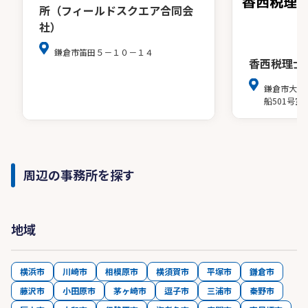
所（フィールドスクエア合同会
社）
鎌倉市笛田５－１０－１４
香西税理士
鎌倉市大船2
船501号室
周辺の事務所を探す
地域
横浜市
川崎市
相模原市
横須賀市
平塚市
鎌倉市
藤沢市
小田原市
茅ヶ崎市
逗子市
三浦市
秦野市