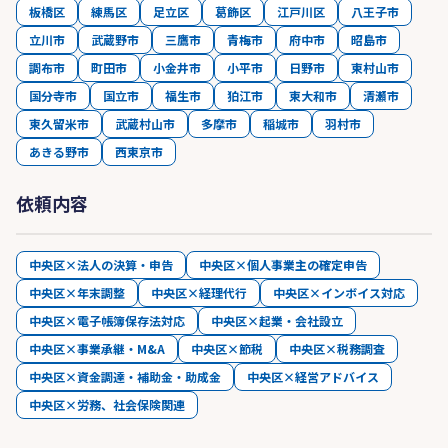
板橋区
練馬区
足立区
葛飾区
江戸川区
八王子市
立川市
武蔵野市
三鷹市
青梅市
府中市
昭島市
調布市
町田市
小金井市
小平市
日野市
東村山市
国分寺市
国立市
福生市
狛江市
東大和市
清瀬市
東久留米市
武蔵村山市
多摩市
稲城市
羽村市
あきる野市
西東京市
依頼内容
中央区×法人の決算・申告
中央区×個人事業主の確定申告
中央区×年末調整
中央区×経理代行
中央区×インボイス対応
中央区×電子帳簿保存法対応
中央区×起業・会社設立
中央区×事業承継・M&A
中央区×節税
中央区×税務調査
中央区×資金調達・補助金・助成金
中央区×経営アドバイス
中央区×労務、社会保険関連