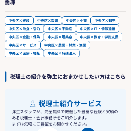
業種
中央区×建設
中央区×製造
中央区×小売
中央区×卸売
中央区×飲食・宿泊
中央区×不動産
中央区×IT・情報通信
中央区×金融・保険
中央区×理美容
中央区×教育・学術支援
中央区×サービス
中央区×農業・林業・漁業
中央区×医療・福祉
中央区×特殊法人
税理士の紹介を弥生におまかせしたい方はこちら
税理士紹介サービス
弥生スタッフが、完全無料で厳選した豊富な経験と実績の
ある税理士・会計事務所をご紹介します。
まずは気軽にご要望をお聞かせください。