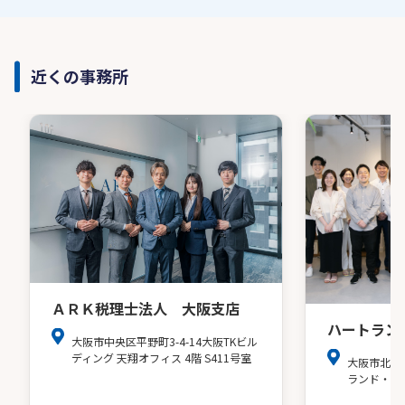
近くの事務所
ＡＲＫ税理士法人 大阪支店
ハートラン
大阪市中央区平野町3-4-14大阪TKビル
ディング 天翔オフィス 4階 S411号室
大阪市北区
ランド・ア