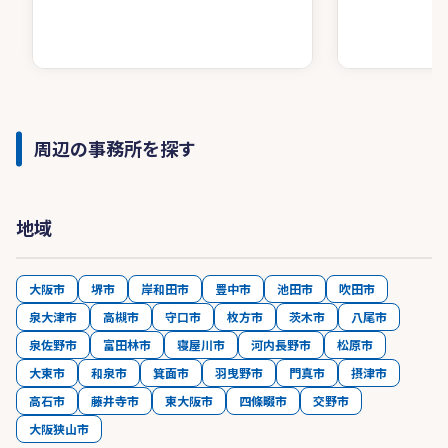
周辺の事務所を探す
地域
大阪市
堺市
岸和田市
豊中市
池田市
吹田市
泉大津市
高槻市
守口市
枚方市
茨木市
八尾市
泉佐野市
富田林市
寝屋川市
河内長野市
松原市
大東市
和泉市
箕面市
羽曳野市
門真市
摂津市
高石市
藤井寺市
東大阪市
四條畷市
交野市
大阪狭山市