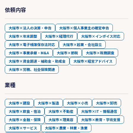
依頼内容
大阪市×法人の決算・申告
大阪市×個人事業主の確定申告
大阪市×年末調整
大阪市×経理代行
大阪市×インボイス対応
大阪市×電子帳簿保存法対応
大阪市×起業・会社設立
大阪市×事業承継・M&A
大阪市×節税
大阪市×税務調査
大阪市×資金調達・補助金・助成金
大阪市×経営アドバイス
大阪市×労務、社会保険関連
業種
大阪市×建設
大阪市×製造
大阪市×小売
大阪市×卸売
大阪市×飲食・宿泊
大阪市×不動産
大阪市×IT・情報通信
大阪市×金融・保険
大阪市×理美容
大阪市×教育・学術支援
大阪市×サービス
大阪市×農業・林業・漁業