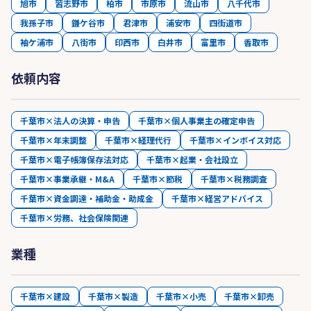
旭市
習志野市
柏市
市原市
流山市
八千代市
我孫子市
鎌ケ谷市
君津市
浦安市
四街道市
袖ケ浦市
八街市
印西市
白井市
富里市
香取市
依頼内容
千葉市×法人の決算・申告
千葉市×個人事業主の確定申告
千葉市×年末調整
千葉市×経理代行
千葉市×インボイス対応
千葉市×電子帳簿保存法対応
千葉市×起業・会社設立
千葉市×事業承継・M&A
千葉市×節税
千葉市×税務調査
千葉市×資金調達・補助金・助成金
千葉市×経営アドバイス
千葉市×労務、社会保険関連
業種
千葉市×建設
千葉市×製造
千葉市×小売
千葉市×卸売