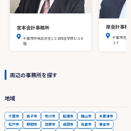
岸会計事務
宮本会計事務所
千葉市花見
千葉市中央区弁天1-2-8四谷学院ビル4
３Ｆ
階
周辺の事務所を探す
地域
千葉市
銚子市
市川市
船橋市
館山市
木更津市
松戸市
野田市
茂原市
成田市
佐倉市
東金市