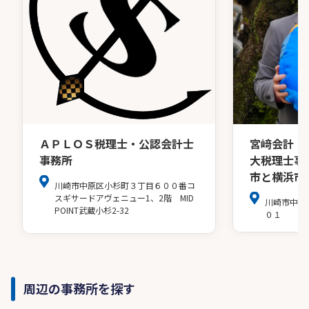
ＡＰＬＯＳ税理士・公認会計士
宮﨑会計・
事務所
大税理士事
市と横浜市
川崎市中原区小杉町３丁目６００番コ
スギサードアヴェニュー1、2階 MID
川崎市中原
POINT武蔵小杉2-32
０１
周辺の事務所を探す