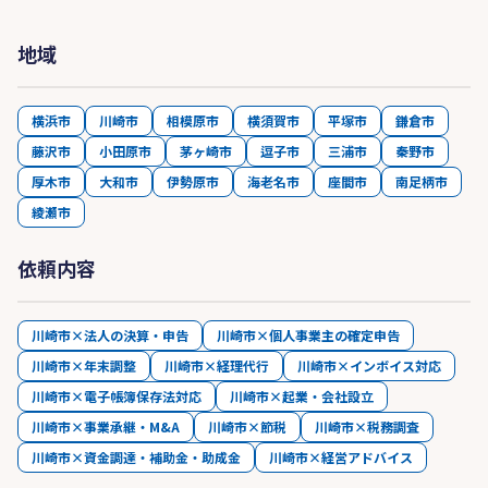
地域
横浜市
川崎市
相模原市
横須賀市
平塚市
鎌倉市
藤沢市
小田原市
茅ヶ崎市
逗子市
三浦市
秦野市
厚木市
大和市
伊勢原市
海老名市
座間市
南足柄市
綾瀬市
依頼内容
川崎市×法人の決算・申告
川崎市×個人事業主の確定申告
川崎市×年末調整
川崎市×経理代行
川崎市×インボイス対応
川崎市×電子帳簿保存法対応
川崎市×起業・会社設立
川崎市×事業承継・M&A
川崎市×節税
川崎市×税務調査
川崎市×資金調達・補助金・助成金
川崎市×経営アドバイス