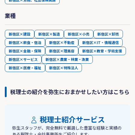
業種
新宿区×建設
新宿区×製造
新宿区×小売
新宿区×卸売
新宿区×飲食・宿泊
新宿区×不動産
新宿区×IT・情報通信
新宿区×金融・保険
新宿区×理美容
新宿区×教育・学術支援
新宿区×サービス
新宿区×農業・林業・漁業
新宿区×医療・福祉
新宿区×特殊法人
税理士の紹介を弥生におまかせしたい方はこちら
税理士紹介サービス
弥生スタッフが、完全無料で厳選した豊富な経験と実績の
ある税理士・会計事務所をご紹介します。