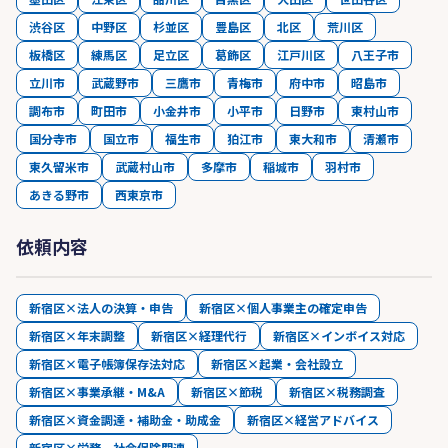
渋谷区
中野区
杉並区
豊島区
北区
荒川区
板橋区
練馬区
足立区
葛飾区
江戸川区
八王子市
立川市
武蔵野市
三鷹市
青梅市
府中市
昭島市
調布市
町田市
小金井市
小平市
日野市
東村山市
国分寺市
国立市
福生市
狛江市
東大和市
清瀬市
東久留米市
武蔵村山市
多摩市
稲城市
羽村市
あきる野市
西東京市
依頼内容
新宿区×法人の決算・申告
新宿区×個人事業主の確定申告
新宿区×年末調整
新宿区×経理代行
新宿区×インボイス対応
新宿区×電子帳簿保存法対応
新宿区×起業・会社設立
新宿区×事業承継・M&A
新宿区×節税
新宿区×税務調査
新宿区×資金調達・補助金・助成金
新宿区×経営アドバイス
新宿区×労務、社会保険関連