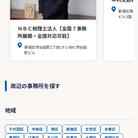
新宿区西新
ビル3階
ＮＢＣ税理士法人【全国７事務
所展開・全国対応可能】
新宿区市谷田町2丁目19-1 NBC市谷田
町ビル
周辺の事務所を探す
地域
千代田区
中央区
港区
新宿区
文京区
台東区
墨田区
江東区
品川区
目黒区
大田区
世田谷区