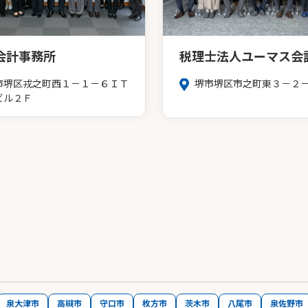
会計事務所
税理士法人ユーマス会
市堺区戎之町西１－１－６ＩＴ
堺市堺区市之町東３－２
ビル２Ｆ
泉大津市
高槻市
守口市
枚方市
茨木市
八尾市
泉佐野市