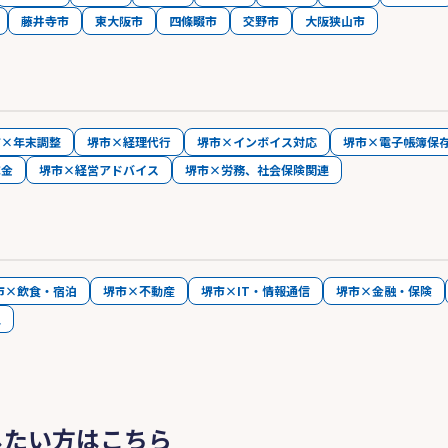
藤井寺市
東大阪市
四條畷市
交野市
大阪狭山市
市×年末調整
堺市×経理代行
堺市×インボイス対応
堺市×電子帳簿保
成金
堺市×経営アドバイス
堺市×労務、社会保険関連
市×飲食・宿泊
堺市×不動産
堺市×IT・情報通信
堺市×金融・保険
人
したい方はこちら