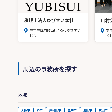
税理士法人ゆびすい本社
川村
堺市堺区向陵西町4-5-5ゆびすい
堺
ビル
Ｋ
周辺の事務所を探す
地域
大阪市
堺市
岸和田市
豊中市
池田市
吹田市