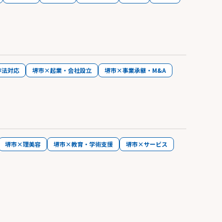
存法対応
堺市×起業・会社設立
堺市×事業承継・M&A
堺市×理美容
堺市×教育・学術支援
堺市×サービス