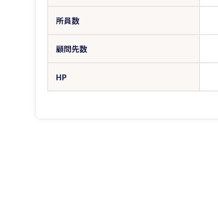
所員数
顧問先数
HP