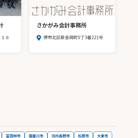
計
さかがみ会計事務所
－１８
堺市北区新金岡町5丁3番221号
富田林市
寝屋川市
河内長野市
松原市
大東市