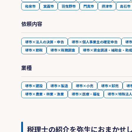
和泉市
箕面市
羽曳野市
門真市
摂津市
高石市
依頼内容
堺市×法人の決算・申告
堺市×個人事業主の確定申告
堺
堺市×節税
堺市×税務調査
堺市×資金調達・補助金・助
業種
堺市×建設
堺市×製造
堺市×小売
堺市×卸売
堺
堺市×農業・林業・漁業
堺市×医療・福祉
堺市×特殊法
税理士の紹介を弥生におまかせ