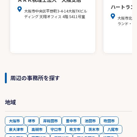
ハートラン
大阪市中央区平野町3-4-14大阪TKビル
ディング 天翔オフィス 4階 S411号室
大阪市北区
ランド・ア
周辺の事務所を探す
地域
大阪市
堺市
岸和田市
豊中市
池田市
吹田市
泉大津市
高槻市
守口市
枚方市
茨木市
八尾市