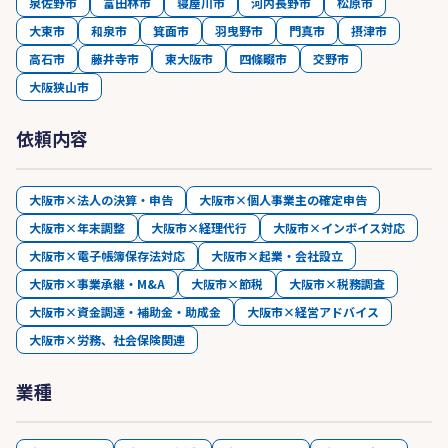
泉佐野市
富田林市
寝屋川市
河内長野市
松原市
大東市
和泉市
箕面市
羽曳野市
門真市
摂津市
高石市
藤井寺市
東大阪市
四條畷市
交野市
大阪狭山市
依頼内容
大阪市×法人の決算・申告
大阪市×個人事業主の確定申告
大阪市×年末調整
大阪市×経理代行
大阪市×インボイス対応
大阪市×電子帳簿保存法対応
大阪市×起業・会社設立
大阪市×事業承継・M&A
大阪市×節税
大阪市×税務調査
大阪市×資金調達・補助金・助成金
大阪市×経営アドバイス
大阪市×労務、社会保険関連
業種