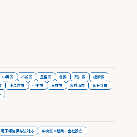
中野区
杉並区
豊島区
北区
荒川区
板橋区
市
小金井市
小平市
日野市
東村山市
国分寺市
市
×電子帳簿保存法対応
中央区×起業・会社設立