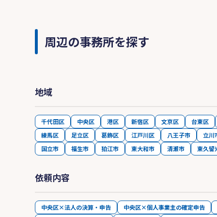
周辺の事務所を探す
地域
千代田区
中央区
港区
新宿区
文京区
台東区
練馬区
足立区
葛飾区
江戸川区
八王子市
立川
国立市
福生市
狛江市
東大和市
清瀬市
東久留
依頼内容
中央区×法人の決算・申告
中央区×個人事業主の確定申告