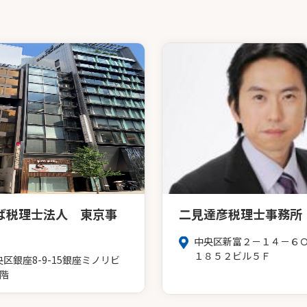
ば税理士法人 東京事
二見達彦税理士事務所
中央区新富２－１４－６
１８５２ビル５Ｆ
央区銀座8-9-15銀座ミノリビ
6階