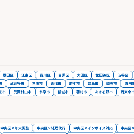
墨田区
江東区
品川区
目黒区
大田区
世田谷区
渋谷区
市
武蔵野市
三鷹市
青梅市
府中市
昭島市
調布市
町田
米市
武蔵村山市
多摩市
稲城市
羽村市
あきる野市
西東京
中央区×年末調整
中央区×経理代行
中央区×インボイス対応
中央区