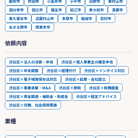
調布市
町田市
小金井市
小平市
日野市
東村山市
国分寺市
国立市
福生市
狛江市
東大和市
清瀬市
東久留米市
武蔵村山市
多摩市
稲城市
羽村市
あきる野市
西東京市
依頼内容
渋谷区×法人の決算・申告
渋谷区×個人事業主の確定申告
渋谷区×年末調整
渋谷区×経理代行
渋谷区×インボイス対応
渋谷区×電子帳簿保存法対応
渋谷区×起業・会社設立
渋谷区×事業承継・M&A
渋谷区×節税
渋谷区×税務調査
渋谷区×資金調達・補助金・助成金
渋谷区×経営アドバイス
渋谷区×労務、社会保険関連
業種