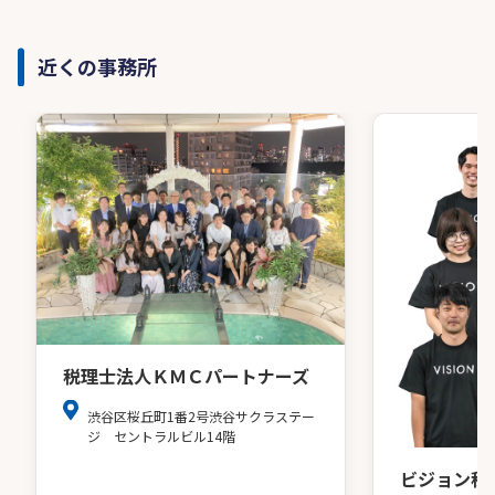
近くの事務所
税理士法人ＫＭＣパートナーズ
渋谷区桜丘町1番2号渋谷サクラステー
ジ セントラルビル14階
ビジョン税