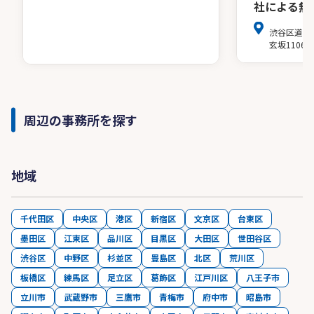
社による無
渋谷区道玄坂
玄坂1106
周辺の事務所を探す
地域
千代田区
中央区
港区
新宿区
文京区
台東区
墨田区
江東区
品川区
目黒区
大田区
世田谷区
渋谷区
中野区
杉並区
豊島区
北区
荒川区
板橋区
練馬区
足立区
葛飾区
江戸川区
八王子市
立川市
武蔵野市
三鷹市
青梅市
府中市
昭島市