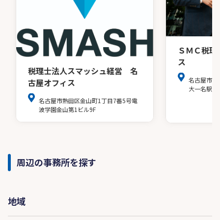
ＳＭＣ税理
ス
税理士法人スマッシュ経営 名
名古屋市中
古屋オフィス
大一名駅ビ
名古屋市熱田区金山町1丁目7番5号電
波学園金山第1ビル9F
周辺の事務所を探す
地域