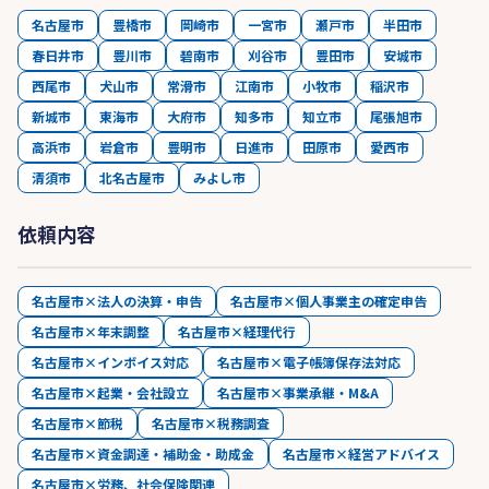
名古屋市
豊橋市
岡崎市
一宮市
瀬戸市
半田市
春日井市
豊川市
碧南市
刈谷市
豊田市
安城市
西尾市
犬山市
常滑市
江南市
小牧市
稲沢市
新城市
東海市
大府市
知多市
知立市
尾張旭市
高浜市
岩倉市
豊明市
日進市
田原市
愛西市
清須市
北名古屋市
みよし市
依頼内容
名古屋市×法人の決算・申告
名古屋市×個人事業主の確定申告
名古屋市×年末調整
名古屋市×経理代行
名古屋市×インボイス対応
名古屋市×電子帳簿保存法対応
名古屋市×起業・会社設立
名古屋市×事業承継・M&A
名古屋市×節税
名古屋市×税務調査
名古屋市×資金調達・補助金・助成金
名古屋市×経営アドバイス
名古屋市×労務、社会保険関連