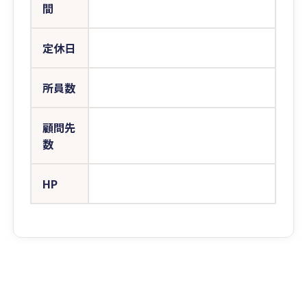
間
定休日
所員数
顧問先
数
HP