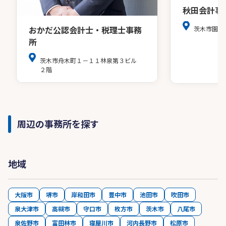
秋田会計事
おかだ公認会計士・税理士事務
茨木市園田
所
茨木市舟木町１－１１林泉第３ビル
２階
周辺の事務所を探す
地域
大阪市
堺市
岸和田市
豊中市
池田市
吹田市
泉大津市
高槻市
守口市
枚方市
茨木市
八尾市
泉佐野市
富田林市
寝屋川市
河内長野市
松原市