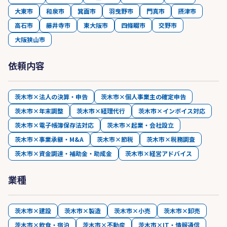
大東市
和泉市
箕面市
羽曳野市
門真市
摂津市
高石市
藤井寺市
東大阪市
四條畷市
交野市
大阪狭山市
依頼内容
茨木市×法人の決算・申告
茨木市×個人事業主の確定申告
茨木市×年末調整
茨木市×経理代行
茨木市×インボイス対応
茨木市×電子帳簿保存法対応
茨木市×起業・会社設立
茨木市×事業承継・M&A
茨木市×節税
茨木市×税務調査
茨木市×資金調達・補助金・助成金
茨木市×経営アドバイス
業種
茨木市×建設
茨木市×製造
茨木市×小売
茨木市×卸売
茨木市×飲食・宿泊
茨木市×不動産
茨木市×IT・情報通信