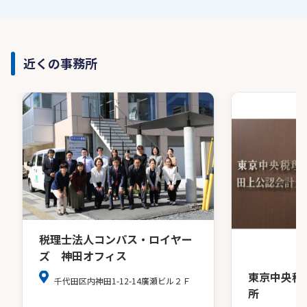
近くの事務所
税理士法人コンパス・ロイヤー
ズ 神田オフィス
東京中央税
千代田区内神田1-12-14廣瀬ビル２Ｆ
所