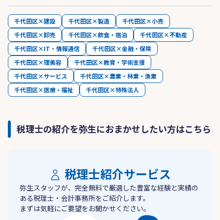
千代田区×建設
千代田区×製造
千代田区×小売
千代田区×卸売
千代田区×飲食・宿泊
千代田区×不動産
千代田区×IT・情報通信
千代田区×金融・保険
千代田区×理美容
千代田区×教育・学術支援
千代田区×サービス
千代田区×農業・林業・漁業
千代田区×医療・福祉
千代田区×特殊法人
税理士の紹介を弥生におまかせしたい方はこちら
税理士紹介サービス
弥生スタッフが、完全無料で厳選した豊富な経験と実績の
ある税理士・会計事務所をご紹介します。
まずは気軽にご要望をお聞かせください。