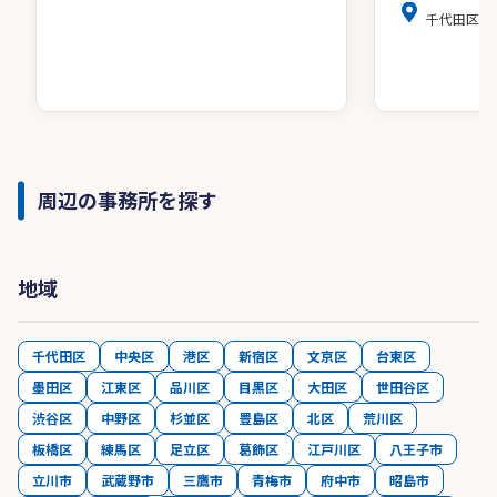
千代田区麹町4
周辺の事務所を探す
地域
千代田区
中央区
港区
新宿区
文京区
台東区
墨田区
江東区
品川区
目黒区
大田区
世田谷区
渋谷区
中野区
杉並区
豊島区
北区
荒川区
板橋区
練馬区
足立区
葛飾区
江戸川区
八王子市
立川市
武蔵野市
三鷹市
青梅市
府中市
昭島市