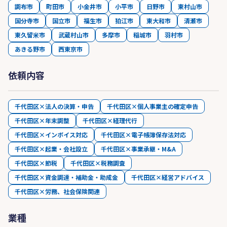
調布市
町田市
小金井市
小平市
日野市
東村山市
国分寺市
国立市
福生市
狛江市
東大和市
清瀬市
東久留米市
武蔵村山市
多摩市
稲城市
羽村市
あきる野市
西東京市
依頼内容
千代田区×法人の決算・申告
千代田区×個人事業主の確定申告
千代田区×年末調整
千代田区×経理代行
千代田区×インボイス対応
千代田区×電子帳簿保存法対応
千代田区×起業・会社設立
千代田区×事業承継・M&A
千代田区×節税
千代田区×税務調査
千代田区×資金調達・補助金・助成金
千代田区×経営アドバイス
千代田区×労務、社会保険関連
業種