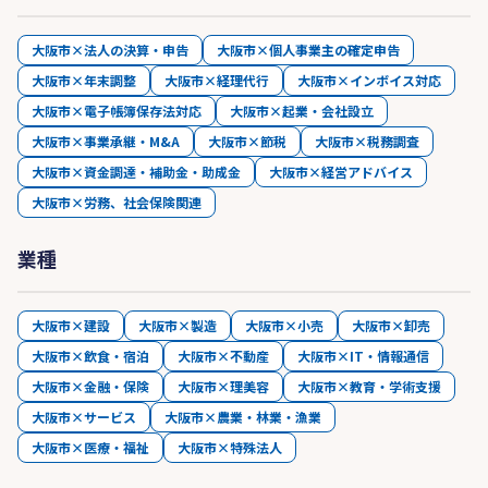
大阪市×法人の決算・申告
大阪市×個人事業主の確定申告
大阪市×年末調整
大阪市×経理代行
大阪市×インボイス対応
大阪市×電子帳簿保存法対応
大阪市×起業・会社設立
大阪市×事業承継・M&A
大阪市×節税
大阪市×税務調査
大阪市×資金調達・補助金・助成金
大阪市×経営アドバイス
大阪市×労務、社会保険関連
業種
大阪市×建設
大阪市×製造
大阪市×小売
大阪市×卸売
大阪市×飲食・宿泊
大阪市×不動産
大阪市×IT・情報通信
大阪市×金融・保険
大阪市×理美容
大阪市×教育・学術支援
大阪市×サービス
大阪市×農業・林業・漁業
大阪市×医療・福祉
大阪市×特殊法人