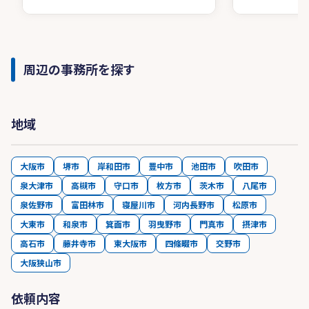
周辺の事務所を探す
地域
大阪市
堺市
岸和田市
豊中市
池田市
吹田市
泉大津市
高槻市
守口市
枚方市
茨木市
八尾市
泉佐野市
富田林市
寝屋川市
河内長野市
松原市
大東市
和泉市
箕面市
羽曳野市
門真市
摂津市
高石市
藤井寺市
東大阪市
四條畷市
交野市
大阪狭山市
依頼内容