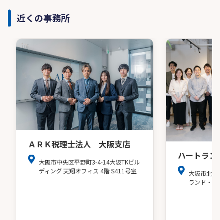
近くの事務所
ＡＲＫ税理士法人 大阪支店
ハートラン
大阪市中央区平野町3-4-14大阪TKビル
ディング 天翔オフィス 4階 S411号室
大阪市北区
ランド・ア