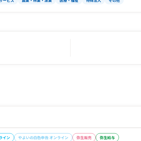
サービス
農業・林業・漁業
医療・福祉
特殊法人
その他
ライン
やよいの白色申告 オンライン
弥生販売
弥生給与