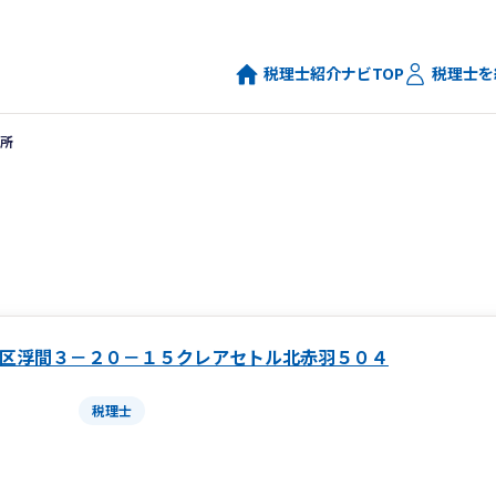
税理士紹介ナビTOP
税理士を
所
区浮間３－２０－１５クレアセトル北赤羽５０４
税理士