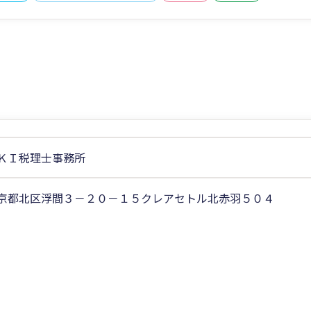
ＫＩ税理士事務所
京都北区浮間３－２０－１５クレアセトル北赤羽５０４