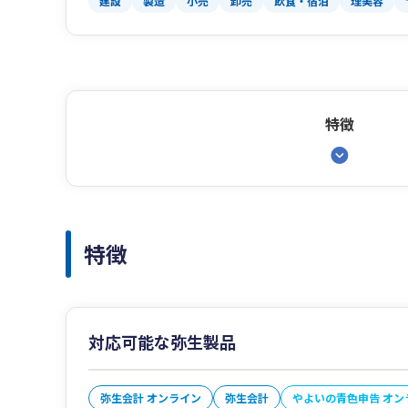
建設
製造
小売
卸売
飲食・宿泊
理美容
特徴
特徴
対応可能な弥生製品
弥生会計 オンライン
弥生会計
やよいの青色申告 オン