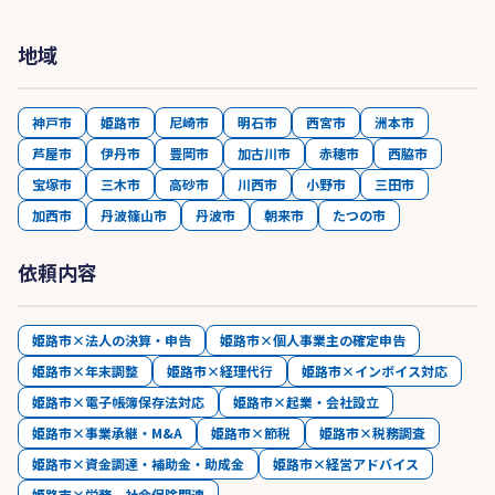
地域
神戸市
姫路市
尼崎市
明石市
西宮市
洲本市
芦屋市
伊丹市
豊岡市
加古川市
赤穂市
西脇市
宝塚市
三木市
高砂市
川西市
小野市
三田市
加西市
丹波篠山市
丹波市
朝来市
たつの市
依頼内容
姫路市×法人の決算・申告
姫路市×個人事業主の確定申告
姫路市×年末調整
姫路市×経理代行
姫路市×インボイス対応
姫路市×電子帳簿保存法対応
姫路市×起業・会社設立
姫路市×事業承継・M&A
姫路市×節税
姫路市×税務調査
姫路市×資金調達・補助金・助成金
姫路市×経営アドバイス
姫路市×労務、社会保険関連