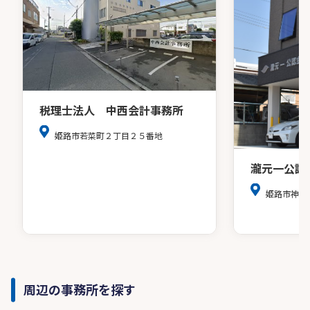
税理士法人 中西会計事務所
姫路市若菜町２丁目２５番地
瀧元一公認
姫路市神子
周辺の事務所を探す