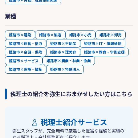
業種
姫路市×建設
姫路市×製造
姫路市×小売
姫路市×卸売
姫路市×飲食・宿泊
姫路市×不動産
姫路市×IT・情報通信
姫路市×金融・保険
姫路市×理美容
姫路市×教育・学術支援
姫路市×サービス
姫路市×農業・林業・漁業
姫路市×医療・福祉
姫路市×特殊法人
税理士の紹介を弥生におまかせしたい方はこちら
税理士紹介サービス
弥生スタッフが、完全無料で厳選した豊富な経験と実績の
ある税理士・会計事務所をご紹介します。