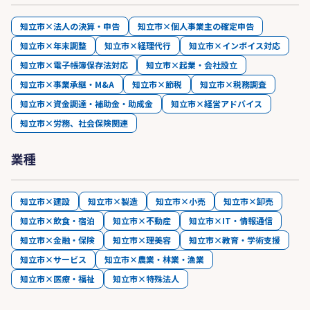
知立市×法人の決算・申告
知立市×個人事業主の確定申告
知立市×年末調整
知立市×経理代行
知立市×インボイス対応
知立市×電子帳簿保存法対応
知立市×起業・会社設立
知立市×事業承継・M&A
知立市×節税
知立市×税務調査
知立市×資金調達・補助金・助成金
知立市×経営アドバイス
知立市×労務、社会保険関連
業種
知立市×建設
知立市×製造
知立市×小売
知立市×卸売
知立市×飲食・宿泊
知立市×不動産
知立市×IT・情報通信
知立市×金融・保険
知立市×理美容
知立市×教育・学術支援
知立市×サービス
知立市×農業・林業・漁業
知立市×医療・福祉
知立市×特殊法人