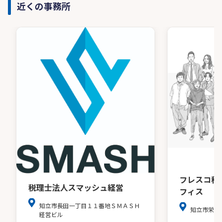
近くの事務所
フレスコ
税理士法人スマッシュ経営
フィス
知立市長田一丁目１１番地ＳＭＡＳＨ
知立市栄2丁目
経営ビル