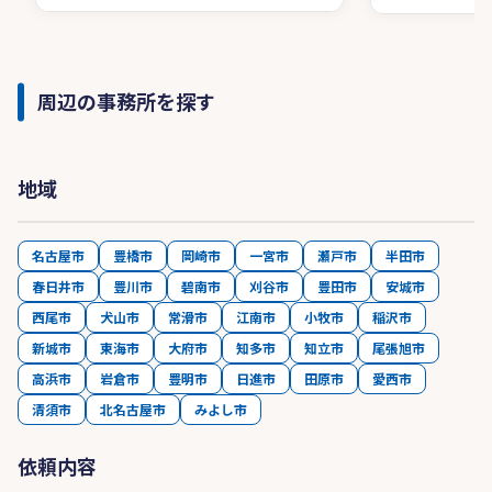
周辺の事務所を探す
地域
名古屋市
豊橋市
岡崎市
一宮市
瀬戸市
半田市
春日井市
豊川市
碧南市
刈谷市
豊田市
安城市
西尾市
犬山市
常滑市
江南市
小牧市
稲沢市
新城市
東海市
大府市
知多市
知立市
尾張旭市
高浜市
岩倉市
豊明市
日進市
田原市
愛西市
清須市
北名古屋市
みよし市
依頼内容