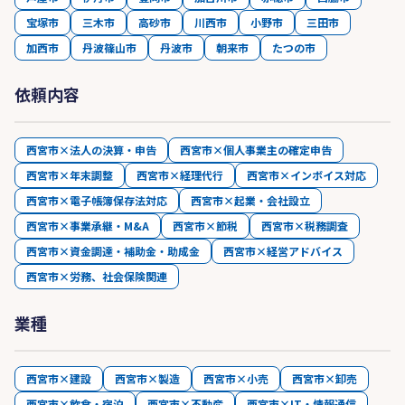
宝塚市
三木市
高砂市
川西市
小野市
三田市
加西市
丹波篠山市
丹波市
朝来市
たつの市
依頼内容
西宮市×法人の決算・申告
西宮市×個人事業主の確定申告
西宮市×年末調整
西宮市×経理代行
西宮市×インボイス対応
西宮市×電子帳簿保存法対応
西宮市×起業・会社設立
西宮市×事業承継・M&A
西宮市×節税
西宮市×税務調査
西宮市×資金調達・補助金・助成金
西宮市×経営アドバイス
西宮市×労務、社会保険関連
業種
西宮市×建設
西宮市×製造
西宮市×小売
西宮市×卸売
西宮市×飲食・宿泊
西宮市×不動産
西宮市×IT・情報通信