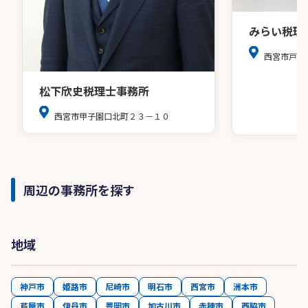
みらい税理
西宮市戸田
松下欣史税理士事務所
西宮市甲子園口北町２３－１０
周辺の事務所を探す
地域
神戸市
姫路市
尼崎市
明石市
西宮市
洲本市
芦屋市
伊丹市
豊岡市
加古川市
赤穂市
西脇市