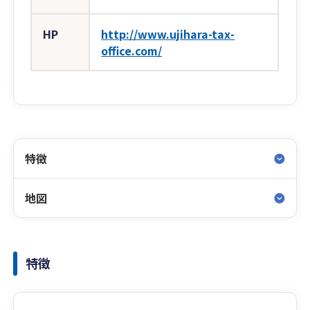
HP
http://www.ujihara-tax-
office.com/
特徴
地図
特徴