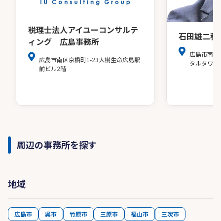
税理士法人アイユーコンサルテ
石田雄二税
ィング 広島事務所
広島市南区
広島市南区京橋町1-23大樹生命広島駅
タルタワー
前ビル2階
周辺の事務所を探す
地域
広島市
呉市
竹原市
三原市
福山市
三次市