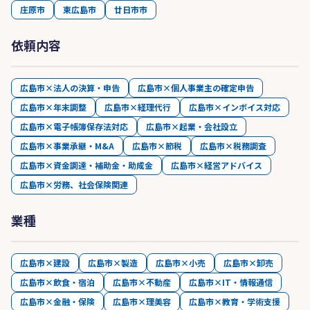
庄原市
東広島市
廿日市市
依頼内容
広島市×法人の決算・申告
広島市×個人事業主の確定申告
広島市×年末調整
広島市×経理代行
広島市×インボイス対応
広島市×電子帳簿保存法対応
広島市×起業・会社設立
広島市×事業承継・M&A
広島市×節税
広島市×税務調査
広島市×資金調達・補助金・助成金
広島市×経営アドバイス
広島市×労務、社会保険関連
業種
広島市×建設
広島市×製造
広島市×小売
広島市×卸売
広島市×飲食・宿泊
広島市×不動産
広島市×IT・情報通信
広島市×金融・保険
広島市×理美容
広島市×教育・学術支援