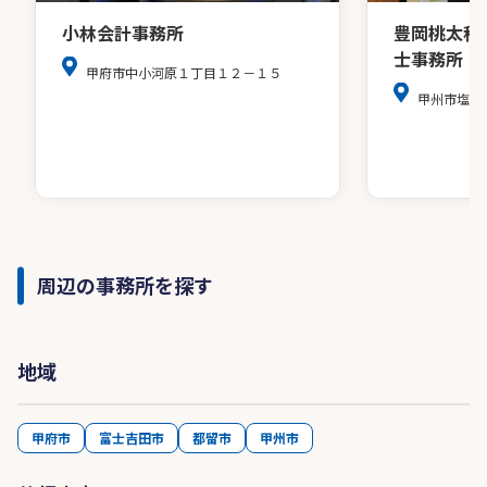
小林会計事務所
豊岡桃太税
士事務所
甲府市中小河原１丁目１２－１５
甲州市塩山
周辺の事務所を探す
地域
甲府市
富士吉田市
都留市
甲州市