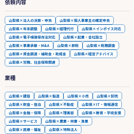
依頼内容
山梨県×法人の決算・申告
山梨県×個人事業主の確定申告
山梨県×年末調整
山梨県×経理代行
山梨県×インボイス対応
山梨県×電子帳簿保存法対応
山梨県×起業・会社設立
山梨県×事業承継・M&A
山梨県×節税
山梨県×税務調査
山梨県×資金調達・補助金・助成金
山梨県×経営アドバイス
山梨県×労務、社会保険関連
業種
山梨県×建設
山梨県×製造
山梨県×小売
山梨県×卸売
山梨県×飲食・宿泊
山梨県×不動産
山梨県×IT・情報通信
山梨県×金融・保険
山梨県×理美容
山梨県×教育・学術支援
山梨県×サービス
山梨県×農業・林業・漁業
山梨県×医療・福祉
山梨県×特殊法人