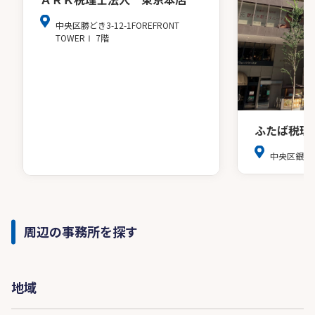
中央区勝どき3-12-1FOREFRONT
TOWERⅠ 7階
ふたば税理
中央区銀座8
周辺の事務所を探す
地域