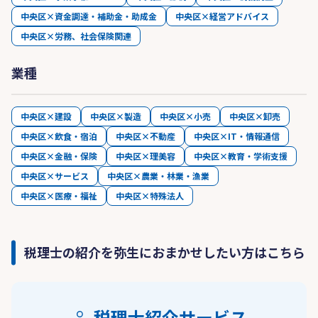
中央区×資金調達・補助金・助成金
中央区×経営アドバイス
中央区×労務、社会保険関連
業種
中央区×建設
中央区×製造
中央区×小売
中央区×卸売
中央区×飲食・宿泊
中央区×不動産
中央区×IT・情報通信
中央区×金融・保険
中央区×理美容
中央区×教育・学術支援
中央区×サービス
中央区×農業・林業・漁業
中央区×医療・福祉
中央区×特殊法人
税理士の紹介を弥生におまかせしたい方はこちら
税理士紹介サービス