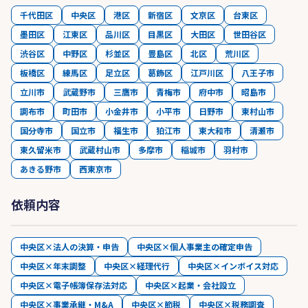
千代田区
中央区
港区
新宿区
文京区
台東区
墨田区
江東区
品川区
目黒区
大田区
世田谷区
渋谷区
中野区
杉並区
豊島区
北区
荒川区
板橋区
練馬区
足立区
葛飾区
江戸川区
八王子市
立川市
武蔵野市
三鷹市
青梅市
府中市
昭島市
調布市
町田市
小金井市
小平市
日野市
東村山市
国分寺市
国立市
福生市
狛江市
東大和市
清瀬市
東久留米市
武蔵村山市
多摩市
稲城市
羽村市
あきる野市
西東京市
依頼内容
中央区×法人の決算・申告
中央区×個人事業主の確定申告
中央区×年末調整
中央区×経理代行
中央区×インボイス対応
中央区×電子帳簿保存法対応
中央区×起業・会社設立
中央区×事業承継・M&A
中央区×節税
中央区×税務調査